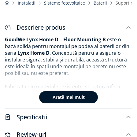
Instalatii
Sisteme fotovoltaice
Baterii
Suport mo
Descriere produs
GoodWe Lynx Home D – Floor Mounting B
este o
bază solidă pentru montajul pe podea al bateriilor din
seria
Lynx Home D
. Concepută pentru a asigura o
instalare sigură, stabilă și durabilă, această structură
este ideală în spații unde montajul pe perete nu este
posibil sau nu este preferat.
Fabricată din materiale rezistente, structura oferă
susținere optimă pentru unul sau mai multe module
Arată mai mult
de baterii, menținând poziția verticală și stabilă a
întregului sistem de stocare. Designul său simplu și
robust facilitează instalarea rapidă și sigură, fiind
Specificatii
compatibil cu toate componentele din seria Lynx D.
Este o soluție recomandată pentru proiecte
Review-uri