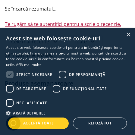
rezidențiale unde se dorește flexibilitate în amplasarea
Se încarcă rezumatul…
sistemului de baterii, fără compromisuri în ceea ce
privește siguranța sau eficiența.
Te rugăm să te autentifici pentru a scrie o recenzie.
×
Acest site web folosește cookie-uri
Cele mai recente
Toate
Acest site web folosește cookie-uri pentru a îmbunătăți experiența
utilizatorului. Prin utilizarea site-ului nostru web, sunteți de acord cu
Se încarcă recenziile…
toate cookie-urile în conformitate cu Politica noastră privind cookie-
urile.
Află mai multe
STRICT NECESARE
DE PERFORMANȚĂ
Produse asemanatoare
DE TARGETARE
DE FUNCŢIONALITATE
NECLASIFICATE
ARATĂ DETALIILE
ACCEPTĂ TOATE
REFUZĂ TOT