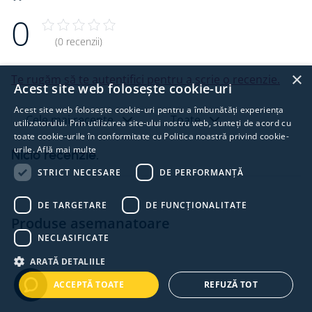
Beneficii
:
0
Măsurare precisă a consumului și injecției în
(0 recenzii)
rețea
Compatibil cu sistemele EcoFlow PowerOcean
×
Te rugăm să te autentifici pentru a scrie o recenzie.
Suport pentru conexiuni monofazate și trifazate
Acest site web folosește cookie-uri
Integrare ușoară cu invertoare EcoFlow prin
RS485
Acest site web folosește cookie-uri pentru a îmbunătăți experiența
Cele mai recente
Toate
utilizatorului. Prin utilizarea site-ului nostru web, sunteți de acord cu
Permite optimizarea încărcării bateriilor și a
toate cookie-urile în conformitate cu Politica noastră privind cookie-
prioritizării consumatorilor
urile.
Află mai multe
Nicio recenzie.
Ideal pentru gestionarea surplusului de energie
solară
STRICT NECESARE
DE PERFORMANȚĂ
DE TARGETARE
DE FUNCŢIONALITATE
Documente:
Produse asemanatoare
Instructiuni alegere SmartMeter Ecoflow
NECLASIFICATE
Instructiuni de instalare
ARATĂ DETALIILE
ACCEPTĂ TOATE
REFUZĂ TOT