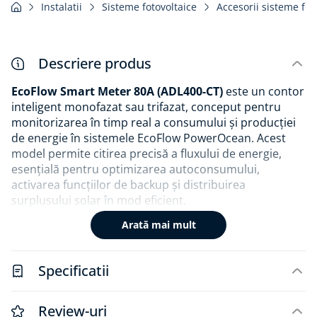
Instalatii
Sisteme fotovoltaice
Accesorii sisteme fot
Descriere produs
EcoFlow Smart Meter 80A (ADL400-CT)
este un contor
inteligent monofazat sau trifazat, conceput pentru
monitorizarea în timp real a consumului și producției
de energie în sistemele EcoFlow PowerOcean. Acest
model permite citirea precisă a fluxului de energie,
esențială pentru optimizarea autoconsumului,
activarea funcțiilor de backup și distribuirea
surplusului solar în mod eficient.
Dispozitivul funcționează împreună cu
Arată mai mult
transformatoare de curent externe (CT –
Current
Transformer
, nu incluse în pachet) și se conectează
direct la invertorul EcoFlow, asigurând un control
Specificatii
inteligent asupra întregului ecosistem energetic din
locuință.
Review-uri