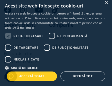
×
Acest site web folosește cookie-uri
Acest site web folosește cookie-uri pentru a îmbunătăți experiența
utilizatorului. Prin utilizarea site-ului nostru web, sunteți de acord cu
toate cookie-urile în conformitate cu Politica noastră privind cookie-
Suport clienti
Companie
urile.
Află mai multe
STRICT NECESARE
DE PERFORMANȚĂ
Comenzi si livrare
Despre noi
Cum platesc
Contact
DE TARGETARE
DE FUNCŢIONALITATE
Politica de retur
NECLASIFICATE
Intrebari frecvente
ARATĂ DETALIILE
Legal
ACCEPTĂ TOATE
REFUZĂ TOT
Termeni si conditii
Politica de confidentialitate
Politica de cookies