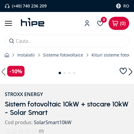
(+40) 740 236 209
RO
0
0
Cauta...
Instalatii
Sisteme fotovoltaice
Kituri sisteme fotovol
Căutări populare
1
.
banda etansare
-
10%
2
.
flexi band
3
.
pervaz aluminiu
STROXX ENERGY
4
.
bariera vapori
Sistem fotovoltaic 10kW + stocare 10kW
5
.
banda precomprimata
- Solar Smart
6
.
strapungeri
Cod produs
:
SolarSmart10kW
7
.
placa blaugelb
(
0
)