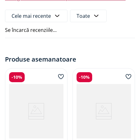
Randament ridicat: 22%
Dimensiuni per panou: 1722 × 1134 × 30 mm
Greutate: 20.8 kg/buc
Cele mai recente
Toate
Voc: 38.65 V | Isc: 13.87 A
Cadru din aluminiu anodizat, sticlă securizată
Se încarcă recenziile…
antireflex
Rezistență sporită la PID și LID
Produse asemanatoare
Invertor trifazat hibrid GoodWe 10kW (GW10KN-ET)
Putere nominală: 10.000 W | Putere max. AC:
-
10%
-
10%
11.000 W
2 trackere MPPT | Tensiune operare: 200 – 850 V
Grad de protecție: IP66 – ideal pentru montaj
exterior
Interfețe: WLAN, RS485, USB, CAN, DRM
Dimensiuni estimative: 516 x 415 x 180 mm
Greutate: 24 kg