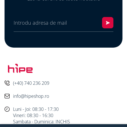
Montaj: pe podea sau perete (stackabilă)
Certificări: IEC62619, IEC60730, VDE2510-50, CE,
CEC | Transport: UN38.3
Beneficii:
Producție solară ridicată cu tehnologie de ultimă
generație
Stocare locală pentru maximizarea
autoconsumului
Compatibilitate completă între componente
Performanță fiabilă, ideală pentru proiecte
rezidențiale sau comerciale
(+40) 740 236 209
info@hipeshop.ro
Luni - Joi: 08:30 - 17:30
Vineri: 08:30 - 16:30
Sambata - Duminica: INCHIS