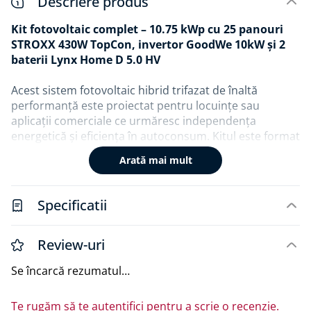
Descriere produs
Kit fotovoltaic complet – 10.75 kWp cu 25 panouri
STROXX 430W TopCon, invertor GoodWe 10kW și 2
baterii Lynx Home D 5.0 HV
Acest sistem fotovoltaic hibrid trifazat de înaltă
performanță este proiectat pentru locuințe sau
aplicații comerciale ce urmăresc independența
energetică și eficiența în autoconsum. Kitul este format
din 25 de panouri STROXX Energy de 430W, un invertor
Arată mai mult
hibrid GoodWe de 10kW și două baterii compatibile
Lynx Home D HV.
Specificatii
Componentele kitului:
25 x Panou fotovoltaic STROXX Energy 430W TopCon
Review-uri
Tehnologie: monocristalină N-Type TOPCon, half-
Se încarcă rezumatul…
cut, 108 celule
Putere totală instalată: 10.75 kWp
Te rugăm să te autentifici pentru a scrie o recenzie.