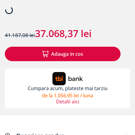
8
.
membrane rothoblaas
9
.
triotherm
10
.
diblu cap plastic si cui metalic alpitec
37
.
068
,
37
lei
41
.
187
,
08
lei
Adauga in cos
Cumpara acum, plateste mai tarziu
de la
1
.
056
,
95
lei
/ luna
Detalii aici