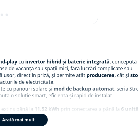
nd-play
cu
invertor hibrid și baterie integrată
, concepută
e de vacanță sau spații mici, fără lucrări complicate sau
ă ușor, direct în priză, și permite atât
producerea
, cât și
st
turile de electricitate.
itate cu panouri solare și
mod de backup automat
, seria St
ută o soluție smart, eficientă și rapid de instalat.
i extins până la
11.52 kWh
prin conectarea a până la
6 unită
că poate crește de la
2 kW (4 MPPT)
până la
12 kW (24 MPP
Arată mai mult
 sau chiar cu baterii din seria
EcoFlow DELTA
, oferind o so
nță sau autoconsum urban.