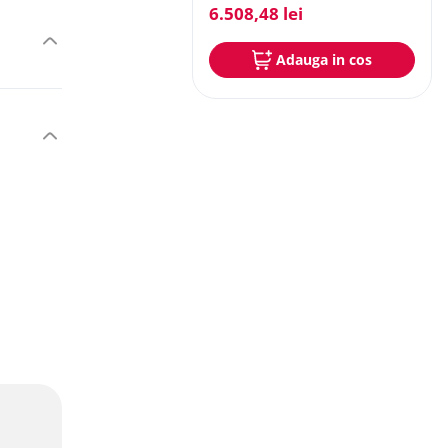
6
.
508
,
48
lei
Adauga in cos