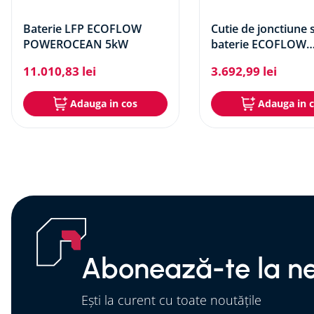
Baterie LFP ECOFLOW
Cutie de jonctiune 
POWEROCEAN 5kW
baterie ECOFLOW
POWEROCEAN
11
.
010
,
83
lei
3
.
692
,
99
lei
Adauga in cos
Adauga in 
Abonează-te la ne
Ești la curent cu toate noutățile