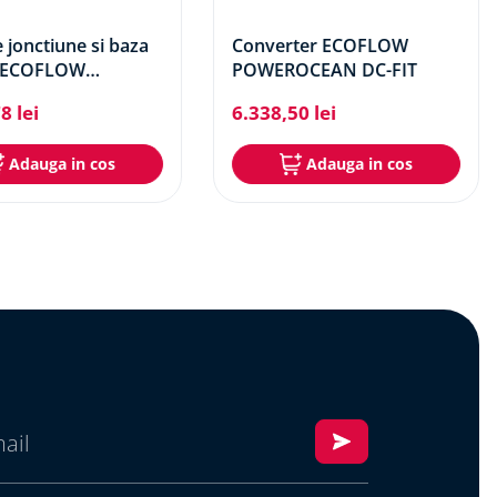
e jonctiune si baza
Converter ECOFLOW
e ECOFLOW
POWEROCEAN DC-FIT
OCEAN Plus
78
lei
6
.
338
,
50
lei
Adauga in cos
Adauga in cos