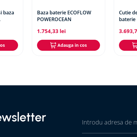
si baza
Baza baterie ECOFLOW
Cutie d
POWEROCEAN
bateri
POWER
1
.
754
,
33
lei
3
.
693
,
cos
Adauga in cos
wsletter