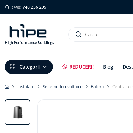
(+40) 740 236 295
Cauta...
High Performance Buildings
Căutări populare
REDUCERI!
Blog
Desp
1
.
banda etansare
2
.
flexi band
Instalatii
Sisteme fotovoltaice
Baterii
Centrala 
3
.
pervaz aluminiu
4
.
strapungeri
5
.
placa blaugelb
6
.
bariera vapori
7
.
membrane rothoblaas