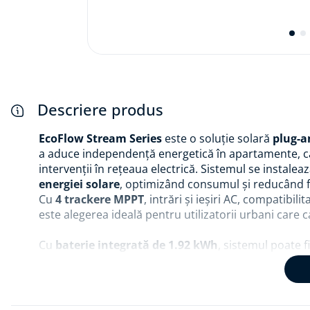
Descriere produs
EcoFlow Stream Series
este o soluție solară
plug-a
a aduce independență energetică în apartamente, cas
intervenții în rețeaua electrică. Sistemul se instaleaz
energiei solare
, optimizând consumul și reducând fac
Cu
4 trackere MPPT
, intrări și ieșiri AC, compatibil
este alegerea ideală pentru utilizatorii urbani care ca
Cu
baterie integrată de 1.92 kWh
, sistemul poate f
paralel
. De asemenea, puterea de intrare fotovoltai
Stream Ultra se poate conecta cu alte unități Stream
completă pentru locuințe off-grid, backup de urge