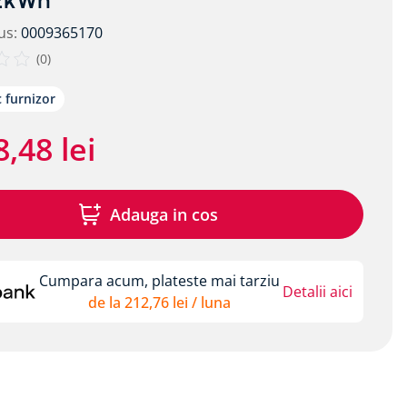
 2kWh
us
:
0009365170
(
0
)
c furnizor
8
,
48
lei
Adauga in cos
Cumpara acum, plateste mai tarziu
Detalii aici
de la
212
,
76
lei
/ luna