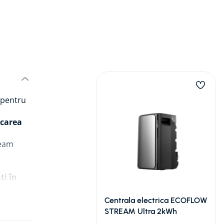
 pentru
ocarea
ream
ți în
T)
.
luție
Centrala electrica ECOFLOW
STREAM Ultra 2kWh