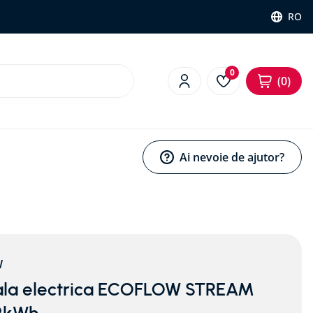
RO
0
0
Ai nevoie de ajutor?
W
ala electrica ECOFLOW STREAM