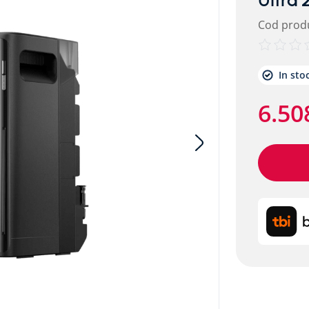
Ultra
Cod prod
etalic alpitec
In sto
6
.
50