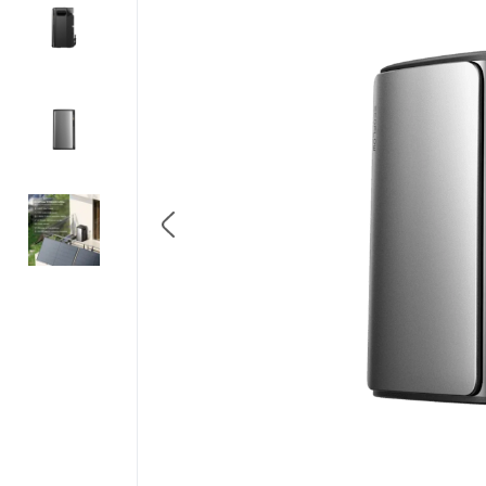
8
.
triotherm
9
.
banda precomprimata
10
.
diblu cap plastic si cui m