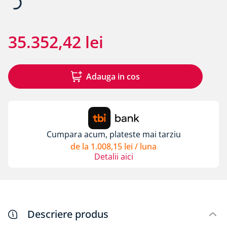
8
.
bariera vapori
9
.
diblu cap plastic si cui metalic alpitec
35
.
352
,
42
lei
10
.
pervaze
Adauga in cos
Cumpara acum, plateste mai tarziu
de la
1
.
008
,
15
lei
/ luna
Detalii aici
Descriere produs