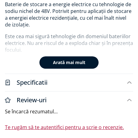
Baterie de stocare a energie electrice cu tehnologie de
sodiu nichel de 48V. Potrivit pentru aplicații de stocare
a energiei electrice rezidențiale, cu cel mai înalt nivel
de izolație.
Este cea mai sigură tehnologie din domeniul bateriilor
electrice. Nu are riscul de a exploda chiar și în prezența
focului.
Avantaje:
Arată mai mult
Capacitate 9.6 kW
Proiectat pentru a funcționa mai mult de 20 de
Specificatii
ani
Zero emisii ambientale
Review-uri
Fără componente periculoase
96% reciclabil
Se încarcă rezumatul…
Soluție compactă și scalabilă (rack, dulap,
container, în ușă, în exterior)
Te rugăm să te autentifici pentru a scrie o recenzie.
Potrivit pentru orice loc de instalare
Performanță constantă la -20°C până la +60°C