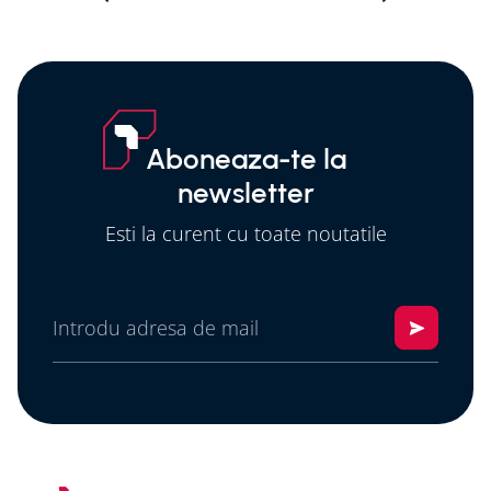
ECOFLOW
LYNX Home D 5.0 HV
POWEROCEAN 5kW
- BMS inclus
11
.
010
,
83
lei
10
.
578
,
86
lei
Adauga in cos
Adauga in cos
Aboneaza-te la
newsletter
Esti la curent cu toate noutatile