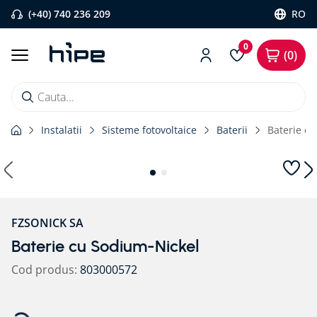
(+40) 740 236 209
RO
0
0
Cauta...
Instalatii
Sisteme fotovoltaice
Baterii
Baterie c
Căutări populare
1
.
banda etansare
2
.
flexi band
3
.
pervaz aluminiu
FZSONICK SA
4
.
placa blaugelb
Baterie cu Sodium-Nickel
5
.
strapungeri
Cod produs
:
803000572
6
.
triotherm
7
.
membrane rothoblaas