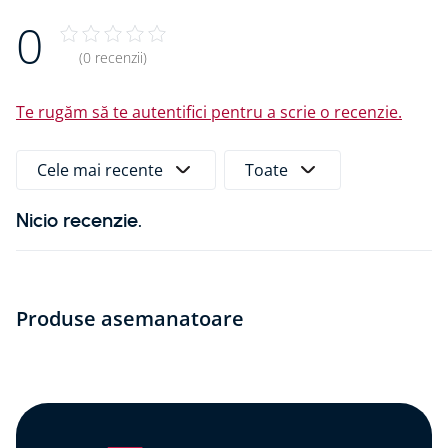
se poate transporta prin curierii clasici.
0
Fise tehnice si alte documente
(0 recenzii)
Fisa tehnica
Te rugăm să te autentifici pentru a scrie o recenzie.
Cele mai recente
Toate
Nicio recenzie.
Produse asemanatoare