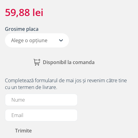
8
.
triotherm
59
,
88
lei
9
.
banda precomprimata
10
.
diblu cap plastic si cui metalic alpitec
Grosime placa
Alege o opțiune
Disponibil la comanda
Completează formularul de mai jos și revenim către tine
cu un termen de livrare.
Trimite