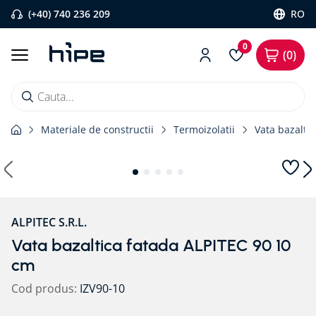
(+40) 740 236 209
RO
0
0
Cauta...
Materiale de constructii
Termoizolatii
Vata bazaltic
Căutări populare
1
.
banda etansare
2
.
flexi band
3
.
pervaz aluminiu
ALPITEC S.R.L.
4
.
strapungeri
Vata bazaltica fatada ALPITEC 90 10
5
.
placa blaugelb
cm
6
.
bariera vapori
Cod produs
:
IZV90-10
7
.
membrane rothoblaas