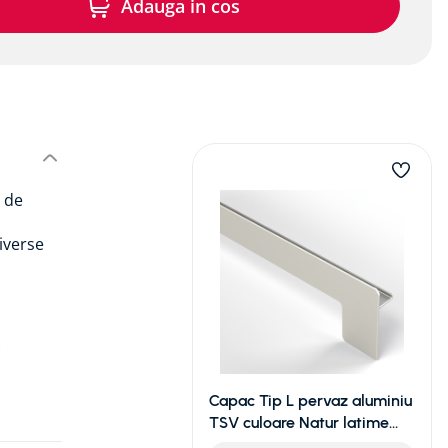
Adauga in cos
e de
diverse
e
că între
Capac Tip L pervaz aluminiu
TSV culoare Natur latime
50MM (40) DR - NATUR