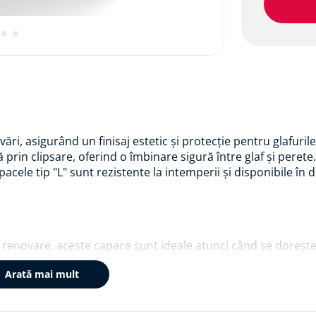
ări, asigurând un finisaj estetic și protecție pentru glafuril
rin clipsare, oferind o îmbinare sigură între glaf și perete.
pacele tip "L" sunt rezistente la intemperii și disponibile în 
e renovare, aceste capace sunt ideale atunci când se doreșt
Arată mai mult
se fixează prin clipsare, oferind o îmbinare sigură și esteti
tă calitate, asigură durabilitate și rezistență în timp.