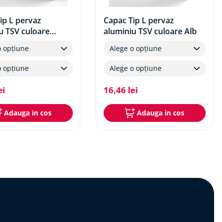
ip L pervaz
Capac Tip L pervaz
u TSV culoare
aluminiu TSV culoare Alb
Auriu
o opțiune
Alege o opțiune
o opțiune
Alege o opțiune
ei
16
,
46
lei
Adauga in cos
Adauga in cos