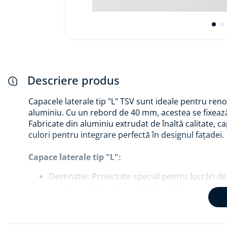
Descriere produs
Capacele laterale tip "L" TSV sunt ideale pentru renov
aluminiu. Cu un rebord de 40 mm, acestea se fixează p
Fabricate din aluminiu extrudat de înaltă calitate, ca
culori pentru integrare perfectă în designul fațadei.
Capace laterale tip "L":
Destinație: Proiectate special pentru lucrări d
montarea glafurilor pe fațade existente.
Design: Cu un rebord de 40 mm, capacele tip "L" 
glaf și perete.
Material: Realizate din aluminiu extrudat de înal