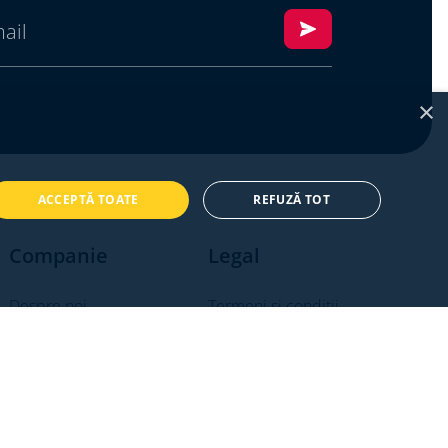
×
ACCEPTĂ TOATE
REFUZĂ TOT
Companie
Legal
Despre noi
Termeni si conditii
Contact
Politica de confidentialitate
Politica de cookies
ANPC
ANPC - SAL