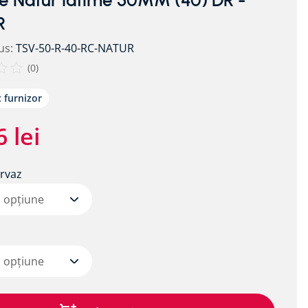
e Natur latime 50MM (40) DR -
R
us
:
TSV-50-R-40-RC-NATUR
(
0
)
c furnizor
6
lei
rvaz
o opțiune
o opțiune