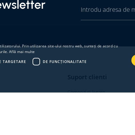
wsletter
lizatorului. Prin utilizarea site-ului nostru web, sunteți de acord cu
urile.
Află mai multe
E TARGETARE
DE FUNCŢIONALITATE
Suport clienti
Comenzi si livrare
Cum platesc
Politica de retur
Intrebari frecvente