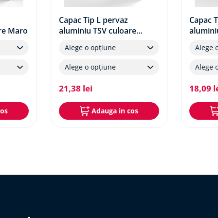
Capac Tip L pervaz
Capac T
re Maro
aluminiu TSV culoare
alumini
Bronz deschis
Stejar 
Alege o opțiune
Alege 
Alege o opțiune
Alege 
21
,
38
lei
18
,
09
l
cos
Adauga in cos