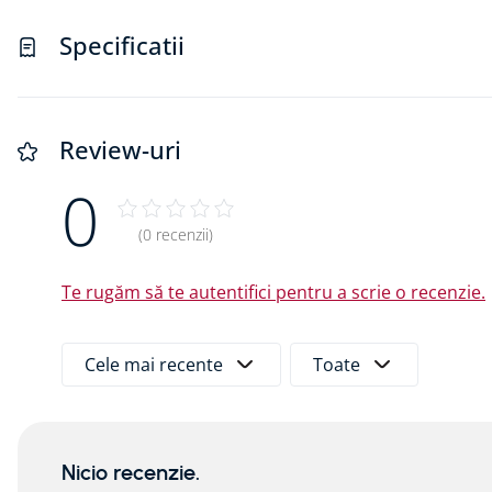
Specificatii
Capacele sunt disponibile într-o gamă variată de cul
preferințele estetice. Pentru o instalare corectă și 
precum șuruburi inox autofiletante și bandă butilic
Review-uri
0
(0 recenzii)
Te rugăm să te autentifici pentru a scrie o recenzie.
Cele mai recente
Toate
Nicio recenzie.