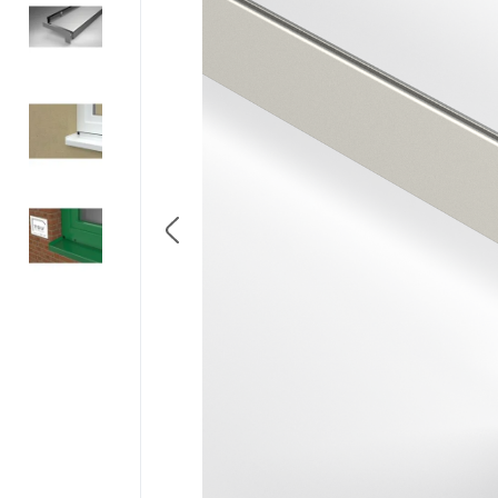
8
.
triotherm
9
.
banda precomprimata
10
.
diblu cap plastic si cui m