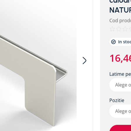
culoar
NATU
Cod prod
etalic alpitec
In sto
16
,
4
Latime pe
Alege 
Pozitie
Alege 