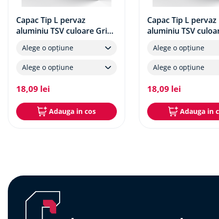
Capac Tip L pervaz
Capac Tip L pervaz
aluminiu TSV culoare Gri
aluminiu TSV culoa
Antracit
Alege o opțiune
Alege o opțiune
Alege o opțiune
Alege o opțiune
18
,
09
lei
18
,
09
lei
Adauga in cos
Adauga in 