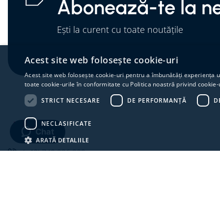
Abonează-te la ne
Ești la curent cu toate noutățile
Acest site web folosește cookie-uri
Acest site web folosește cookie-uri pentru a îmbunătăți experiența uti
toate cookie-urile în conformitate cu Politica noastră privind cookie-
STRICT NECESARE
DE PERFORMANȚĂ
D
NECLASIFICATE
Chat
ARATĂ DETALIILE
(+40) 740 236 209
info@hipeshop.ro
Luni - Joi: 08:00 - 17:00
Vineri: 08:00 - 15:00
Sambata - Duminica: INCHIS