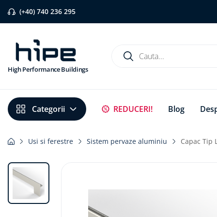
(+40) 740 236 295
Cauta...
High Performance Buildings
Căutări populare
REDUCERI!
Blog
Desp
1
.
banda etansare
2
.
flexi band
Usi si ferestre
Sistem pervaze aluminiu
Capac Tip 
3
.
pervaz aluminiu
4
.
strapungeri
5
.
placa blaugelb
6
.
bariera vapori
7
.
membrane rothoblaas