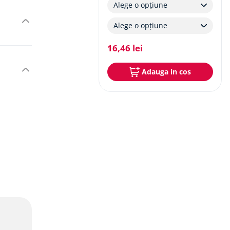
Alege o opțiune
și
Alege o opțiune
fice,
16
,
46
lei
Adauga in cos