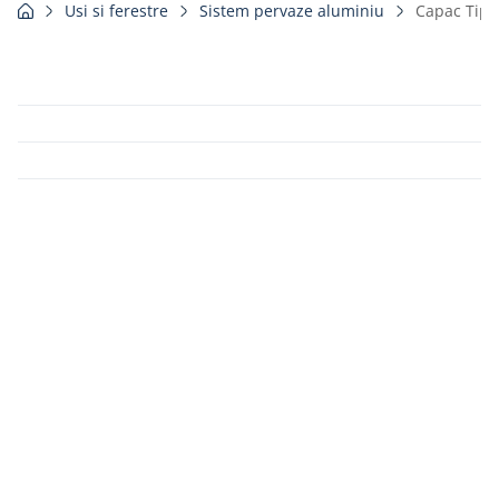
Usi si ferestre
Sistem pervaze aluminiu
Capac Tip 