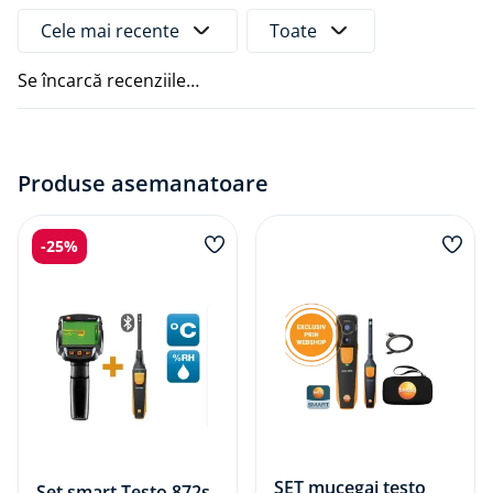
Conținut pachet:
Cele mai recente
Toate
testo 410-2 – termohigroanemometru cu elice
capac de protecție
Se încarcă recenziile…
brățară pentru încheietura mâinii
baterii
protocol de calibrare
Produse asemanatoare
Documente:
Declaratie de conformitate
-
25%
Manual de instructiuni
Fisa tehnica
SET mucegai testo
Set smart Testo 872s