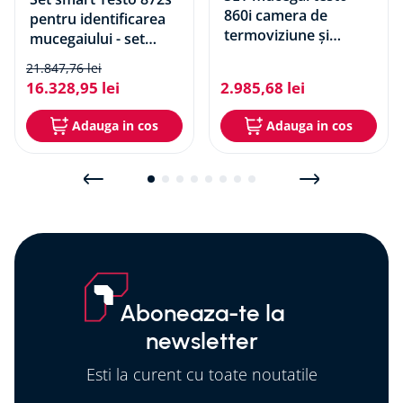
860i camera de
pentru identificarea
termoviziune și
mucegaiului - set
termohigrometru
pentru cladiri
21
.
847
,
76
lei
16
.
328
,
95
lei
2
.
985
,
68
lei
Adauga in cos
Adauga in cos
Aboneaza-te la
newsletter
Esti la curent cu toate noutatile