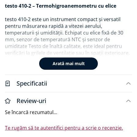
testo 410-2 – Termohigroanemometru cu elice
testo 410-2 este un instrument compact și versatil
pentru măsurarea rapidă a vitezei aerului,
temperaturii și umidității. Echipat cu elice fixă de 30
mm, senzor de temperatură NTC și senzor de
umiditate Testo de înaltă calitate, este ideal pentru
verificări la grilele de ventilație sau în spații exterioare.
Arată mai mult
La simpla apăsare a unui buton, dispozitivul calculează
parametri esențiali precum punctul de rouă,
temperatura bulbului umed, temperatura percepută
Specificatii
Windchill și forța vântului Beaufort. Funcțiile
suplimentare includ afișaj iluminat, funcție Hold, valori
min/max și calculul valorii medii a aerului.
Review-uri
Se încarcă rezumatul…
testo 410-2 vine însoțit de accesorii utile precum capac
de protecție și brățară de prindere pentru siguranță în
utilizare.
Te rugăm să te autentifici pentru a scrie o recenzie.