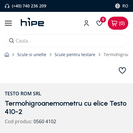
(+40) 740 236 209
RO
0
0
Cauta...
Scule si unelte
Scule pentru testare
Termohigroane
Căutări populare
1
.
banda etansare
2
.
flexi band
3
.
pervaz aluminiu
TESTO ROM SRL
4
.
banda precomprimata
Termohigroanemometru cu elice Testo
5
.
bariera vapori
410-2
6
.
strapungeri
Cod produs
:
0560 4102
7
.
placa blaugelb