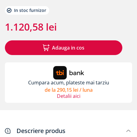
8
.
membrane rothoblaas
In stoc furnizor
9
.
triotherm
10
.
diblu cap plastic si cui metalic alpitec
1
.
120
,
58
lei
Adauga in cos
Cumpara acum, plateste mai tarziu
de la
290
,
15
lei
/ luna
Detalii aici
Descriere produs