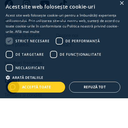
×
Acest site web folosește cookie-uri
Acest site web folosește cookie-uri pentru a îmbunătăți experiența
Suport clienti
Companie
utilizatorului. Prin utilizarea site-ului nostru web, sunteți de acord cu
toate cookie-urile în conformitate cu Politica noastră privind cookie-
urile.
Află mai multe
Comenzi si livrare
Despre noi
STRICT NECESARE
DE PERFORMANȚĂ
Cum platesc
Contact
Politica de retur
DE TARGETARE
DE FUNCŢIONALITATE
Intrebari frecvente
NECLASIFICATE
ARATĂ DETALIILE
Legal
ACCEPTĂ TOATE
REFUZĂ TOT
Termeni si conditii
Politica de confidentialitate
Politica de cookies
ANPC