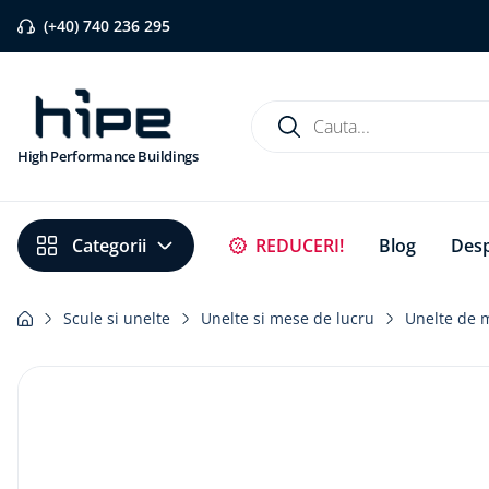
(+40) 740 236 295
Cauta...
High Performance Buildings
Căutări populare
REDUCERI!
Blog
Desp
1
.
banda etansare
2
.
flexi band
Scule si unelte
Unelte si mese de lucru
Unelte de 
3
.
pervaz aluminiu
4
.
strapungeri
5
.
placa blaugelb
6
.
bariera vapori
7
.
membrane rothoblaas