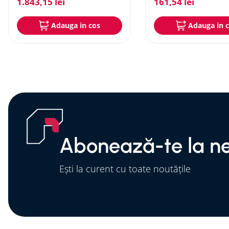
1
.
843
,
15
lei
161
,
54
lei
Adauga in cos
Adauga in 
Abonează-te la ne
Ești la curent cu toate noutățile