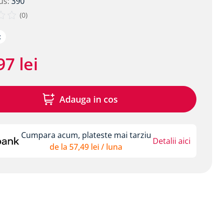
us
:
390
(
0
)
c
97
lei
Adauga in cos
Cumpara acum, plateste mai tarziu
Detalii aici
de la
57
,
49
lei
/ luna