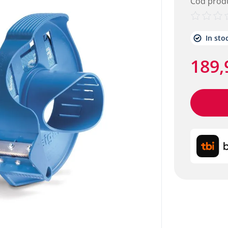
Cod prod
etalic alpitec
In sto
189
,