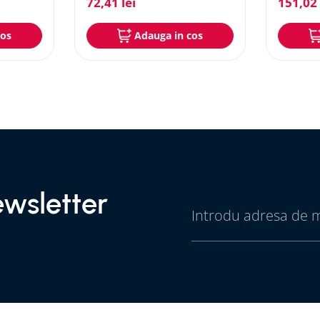
72
,
41
lei
151
,
02
cos
Adauga in cos
wsletter