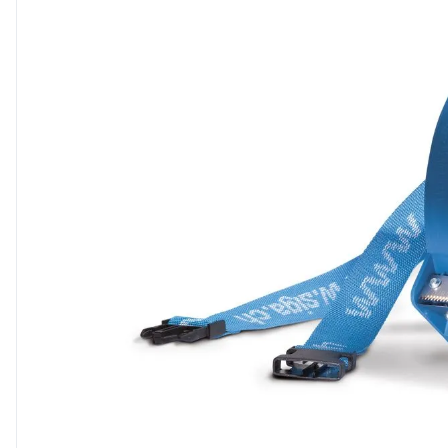
8
.
triotherm
9
.
banda precomprimata
10
.
diblu cap plastic si cui m