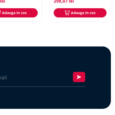
lei
298
,
07
lei
Adauga in cos
Adauga in cos