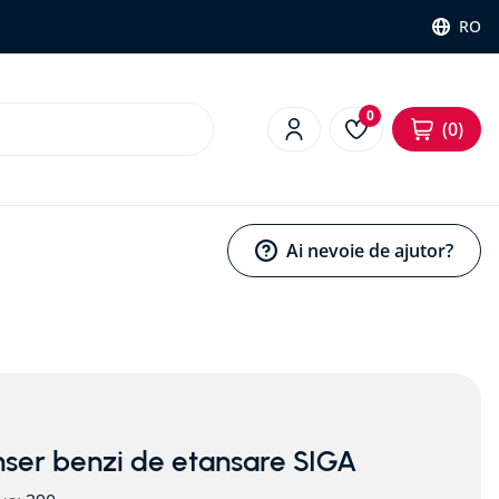
RO
0
0
Ai nevoie de ajutor?
ser benzi de etansare SIGA