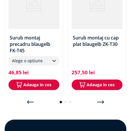
Surub montaj
Surub montaj cu cap
precadru blaugelb
plat blaugelb ZK-T30
FK-T45
Alege o opțiune
46
,
85
lei
257
,
50
lei
Adauga in cos
Adauga in cos