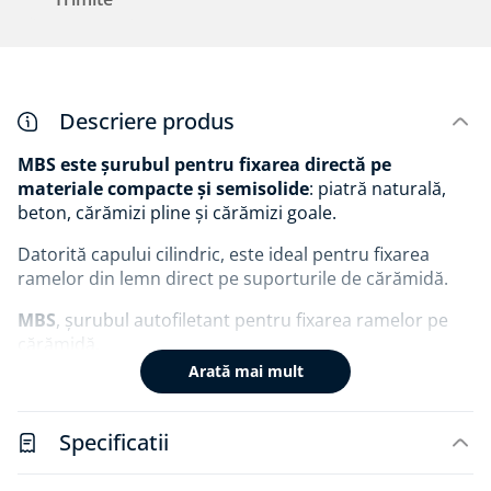
Descriere produs
MBS este șurubul pentru fixarea directă pe
materiale compacte și semisolide
: piatră naturală,
beton, cărămizi pline și cărămizi goale.
Datorită capului cilindric, este ideal pentru fixarea
ramelor din lemn direct pe suporturile de cărămidă.
MBS
, șurubul autofiletant pentru fixarea ramelor pe
cărămidă.
Arată mai mult
Filetul
HI-LOW
al șurubului
MBS
permite fixarea în
siguranță chiar și lângă marginile suportului, datorită
tensiunii reduse induse pe material.
Specificatii
Capul cilindric face șurubul MBS ideal pentru fixarea