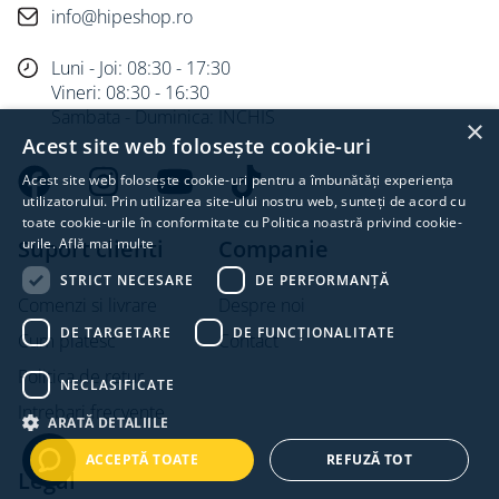
info@hipeshop.ro
Luni - Joi: 08:30 - 17:30
Vineri: 08:30 - 16:30
Sambata - Duminica: INCHIS
×
Acest site web folosește cookie-uri
Acest site web folosește cookie-uri pentru a îmbunătăți experiența
utilizatorului. Prin utilizarea site-ului nostru web, sunteți de acord cu
toate cookie-urile în conformitate cu Politica noastră privind cookie-
Suport clienti
urile.
Află mai multe
Companie
STRICT NECESARE
DE PERFORMANȚĂ
Comenzi si livrare
Despre noi
DE TARGETARE
DE FUNCŢIONALITATE
Cum platesc
Contact
Politica de retur
NECLASIFICATE
Intrebari frecvente
ARATĂ DETALIILE
ACCEPTĂ TOATE
REFUZĂ TOT
Legal