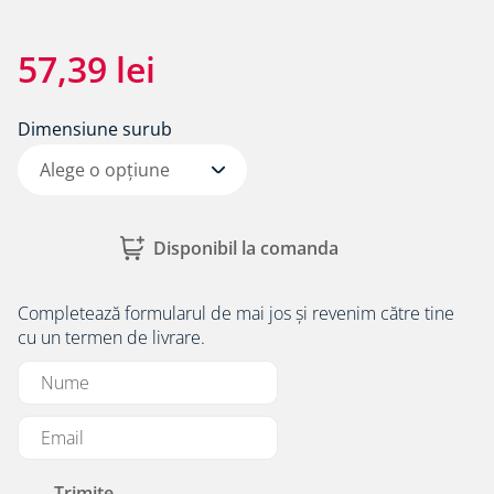
8
.
membrane rothoblaas
9
.
triotherm
57
,
39
lei
10
.
diblu cap plastic si cui metalic alpitec
Dimensiune surub
Alege o opțiune
Disponibil la comanda
Completează formularul de mai jos și revenim către tine
cu un termen de livrare.
Trimite