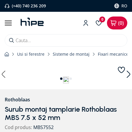
(+40) 740 236 209
RO
0
0
Cauta...
Usi si ferestre
Sisteme de montaj
Fixari mecanice
Căutări populare
1
.
banda etansare
2
.
flexi band
3
.
pervaz aluminiu
4
.
banda precomprimata
Rothoblaas
5
.
bariera vapori
Surub montaj tamplarie Rothoblaas
6
.
strapungeri
MBS 7.5 x 52 mm
7
.
placa blaugelb
Cod produs
:
MBS7552