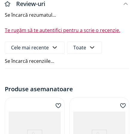
directă pe suportul din cărămidă a cadrelor și a
Review-uri
profilelor din lemn în general.
Se încarcă rezumatul…
Din oțel carbon cu zinc strălucitor.
Te rugăm să te autentifici pentru a scrie o recenzie.
Documente
Fișă tehnică
Cele mai recente
Toate
Se încarcă recenziile…
Produse asemanatoare