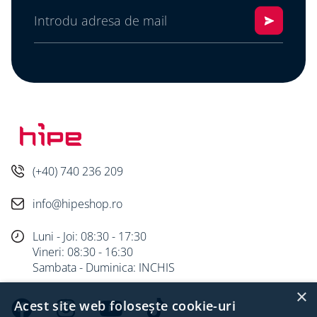
Diametru cap: 13,5 mm
Antrenare: TX T30
Forma capului: cap plat
Documente
Fișă tehnică
(+40) 740 236 209
info@hipeshop.ro
Luni - Joi: 08:30 - 17:30
Vineri: 08:30 - 16:30
Sambata - Duminica: INCHIS
×
Acest site web folosește cookie-uri