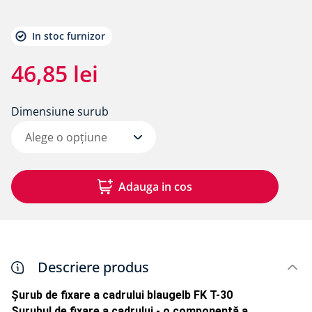
8
.
membrane rothoblaas
9
.
triotherm
In stoc furnizor
10
.
diblu cap plastic si cui metalic alpitec
46
,
85
lei
Dimensiune surub
Alege o opțiune
Adauga in cos
Descriere produs
Şurub de fixare a cadrului blaugelb FK T-30
Şurubul de fixare a cadrului - o componentă a