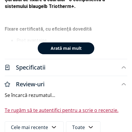
sistemului blaugelb Triotherm+.
Fixare certificată, cu eficienţă dovedită
Preţ avantajos
Vârful îngust al filetului reduce cuplul de înfiletare
Arată mai mult
Utilizare universală în numeroase materiale de
construcţii obişnuite
Specificatii
Fixare la distanţă fără proptele laterale (cu certificat
de verificare)
Adecvat pentru fixarea cu cleme
Review-uri
Transmiterea optimă a forţei cuplului de înfiletare
Se încarcă rezumatul…
prin vârful TX
Te rugăm să te autentifici pentru a scrie o recenzie.
Caracteristicile produsului:
Cele mai recente
Toate