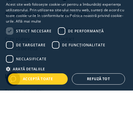
Acest site web folosește cookie-uri pentru a îmbunătăți experiența
utilizatorului. Prin utilizarea site-ului nostru web, sunteți de acord cu
Suport clienti
Companie
toate cookie-urile în conformitate cu Politica noastră privind cookie-
urile.
Află mai multe
Comenzi si livrare
Despre noi
STRICT NECESARE
DE PERFORMANȚĂ
Cum platesc
Contact
DE TARGETARE
DE FUNCŢIONALITATE
Politica de retur
Intrebari frecvente
NECLASIFICATE
ARATĂ DETALIILE
Legal
ACCEPTĂ TOATE
REFUZĂ TOT
Termeni si conditii
Politica de confidentialitate
Politica de cookies
ANPC
ANPC - SAL