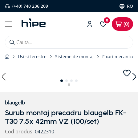
(+40) 740 236 209
RO
0
0
Cauta...
Usi si ferestre
Sisteme de montaj
Fixari mecanice
Căutări populare
1
.
banda etansare
2
.
flexi band
3
.
pervaz aluminiu
4
.
banda precomprimata
blaugelb
5
.
bariera vapori
Surub montaj precadru blaugelb FK-
T30 7.5x 42mm VZ (100/set)
6
.
strapungeri
7
.
placa blaugelb
Cod produs
:
0422310