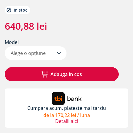
8
.
membrane rothoblaas
In stoc
9
.
triotherm
10
.
diblu cap plastic si cui metalic alpitec
640
,
88
lei
Model
Alege o opțiune
Adauga in cos
Cumpara acum, plateste mai tarziu
de la
170
,
22
lei
/ luna
Detalii aici