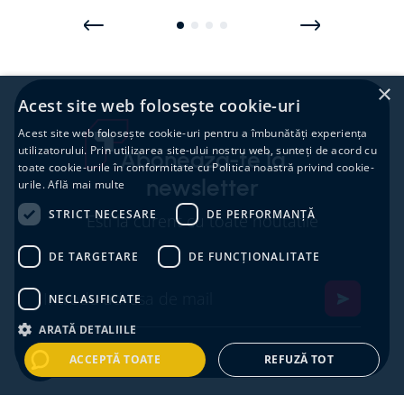
×
Acest site web folosește cookie-uri
Acest site web folosește cookie-uri pentru a îmbunătăți experiența
utilizatorului. Prin utilizarea site-ului nostru web, sunteți de acord cu
Aboneaza-te la
toate cookie-urile în conformitate cu Politica noastră privind cookie-
newsletter
urile.
Află mai multe
STRICT NECESARE
DE PERFORMANȚĂ
Esti la curent cu toate noutatile
DE TARGETARE
DE FUNCŢIONALITATE
NECLASIFICATE
ARATĂ DETALIILE
ACCEPTĂ TOATE
REFUZĂ TOT