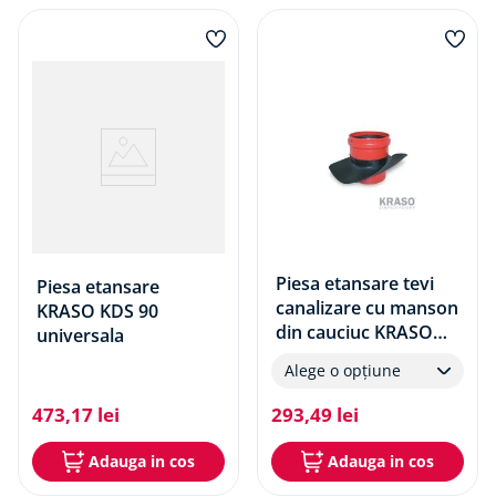
Piesa etansare tevi
Piesa etansare
canalizare cu manson
KRASO KDS 90
din cauciuc KRASO
universala
KMB
Alege o opțiune
473
,
17
lei
293
,
49
lei
Adauga in cos
Adauga in cos