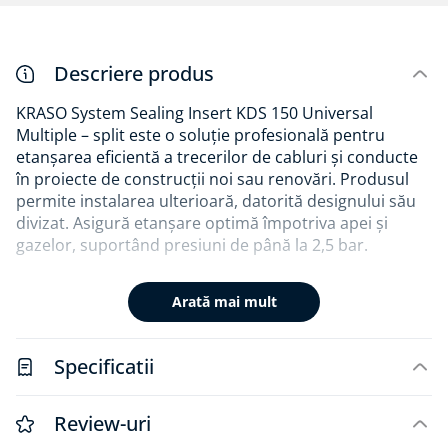
Descriere produs
KRASO System Sealing Insert KDS 150 Universal
Multiple – split este o soluție profesională pentru
etanșarea eficientă a trecerilor de cabluri și conducte
în proiecte de construcții noi sau renovări. Produsul
permite instalarea ulterioară, datorită designului său
divizat. Asigură etanșare optimă împotriva apei și
gazelor, suportând presiuni de până la 2,5 bar.
Piesa universal oferă compatibilitate extinsă pentru
Arată mai mult
trecerea mai multor cabluri și conducte cu diametre
variabile, având flexibilitatea unei devieri axiale de
până la 8°. Instalarea este simplificată prin includerea
Specificatii
unei piulițe speciale care elimină nevoia unei chei
dinamometrice. Realizat din materiale durabile,
precum garnitură EPDM și componente din inox,
Review-uri
produsul garantează o utilizare sigură și de lungă