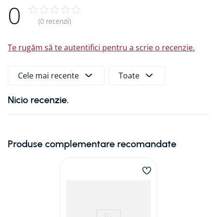
0
durată.
(0 recenzii)
Caracteristici:
Te rugăm să te autentifici pentru a scrie o recenzie.
Compatibilitate universală cu multiple diametre
de cabluri/conducte
Rezistență testată la apă și gaze
Cele mai recente
Toate
Rezistență certificată (MPA, radon IAF, WU DafStB)
Piuliță KRASO DKM (control cuplu)
Nicio recenzie.
Instalare rapidă și facilă
Componente durabile din inox și EPDM
Documente:
Produse complementare recomandate
Fisa tehnica
Instructiuni de instalare