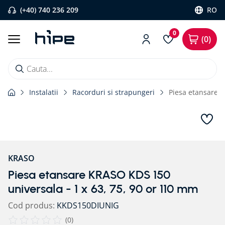
(+40) 740 236 209
RO
0
0
Cauta...
Instalatii
Racorduri si strapungeri
Piesa etansare 
Căutări populare
1
.
banda etansare
2
.
flexi band
3
.
pervaz aluminiu
KRASO
4
.
banda precomprimata
Piesa etansare KRASO KDS 150
5
.
bariera vapori
universala - 1 x 63, 75, 90 or 110 mm
6
.
strapungeri
Cod produs
:
KKDS150DIUNIG
7
.
placa blaugelb
(
0
)