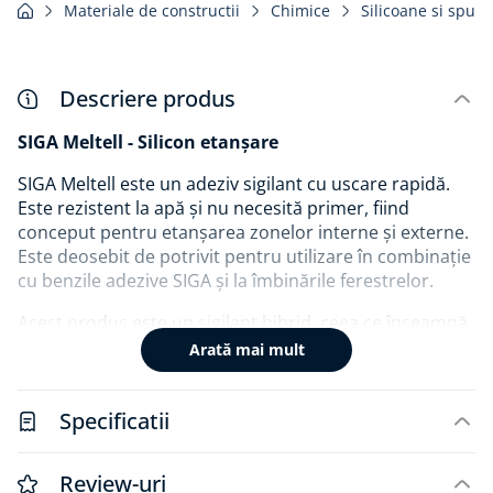
Materiale de constructii
Chimice
Silicoane si spum
Descriere produs
SIGA Meltell - Silicon etanșare
SIGA Meltell este un adeziv sigilant cu uscare rapidă.
Este rezistent la apă și nu necesită primer, fiind
conceput pentru etanșarea zonelor interne și externe.
Este deosebit de potrivit pentru utilizare în combinație
cu benzile adezive SIGA și la îmbinările ferestrelor.
Acest produs este un sigilant hibrid, ceea ce înseamnă
că combină cele mai bune proprietăți ale sigilanților de
Arată mai mult
silicon și poliuretan. Este un sigilant hibrid SMP (Silane
Modified Polymer)
Specificatii
Este ideal pentru etanșarea sigură a scurgerilor și
penetrărilor, fiind o soluție versatilă pentru diverse
Review-uri
aplicații în învelișul clădirii. P
oate fi vopsit și este stabil