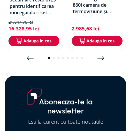
860i camera de
pentru identificarea
termoviziune și
mucegaiului - set
termohigrometru
pentru cladiri
21
.
847
,
76
lei
16
.
328
,
95
lei
2
.
985
,
68
lei
Adauga in cos
Adauga in cos
Aboneaza-te la
newsletter
Esti la curent cu toate noutatile