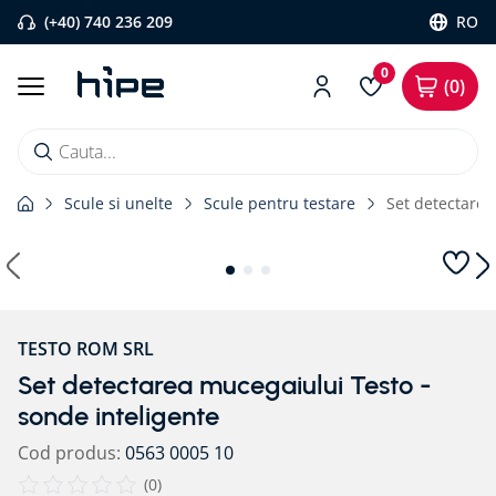
(+40) 740 236 209
RO
0
0
Cauta...
Scule si unelte
Scule pentru testare
Set detectarea
Căutări populare
1
.
banda etansare
2
.
flexi band
3
.
pervaz aluminiu
TESTO ROM SRL
4
.
banda precomprimata
Set detectarea mucegaiului Testo -
5
.
bariera vapori
sonde inteligente
6
.
strapungeri
Cod produs
:
0563 0005 10
7
.
placa blaugelb
(
0
)