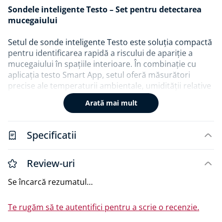
Sondele inteligente Testo – Set pentru detectarea
mucegaiului
Setul de sonde inteligente Testo este soluția compactă
pentru identificarea rapidă a riscului de apariție a
mucegaiului în spațiile interioare. În combinație cu
aplicația testo Smart App, setul oferă măsurători
precise ale temperaturii ambientale, umidității relative
și temperaturii suprafeței.
Arată mai mult
Setul include sondele testo 605i și testo 805i, operabile
prin smartphone, cu marcarea punctului de măsurare
Specificatii
prin funcția laser și evaluarea vizuală a riscului de
mucegai sub forma culorilor semaforului (verde,
galben, roșu). Rezultatele pot fi documentate foto și
Review-uri
exportate ca fișiere PDF, CSV sau Excel direct din
Se încarcă rezumatul…
aplicație.
Conținut pachet:
Te rugăm să te autentifici pentru a scrie o recenzie.