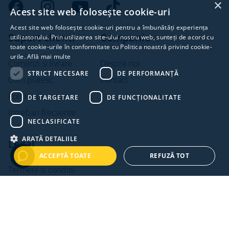
×
Acest site web folosește cookie-uri
Acest site web folosește cookie-uri pentru a îmbunătăți experiența
Suport clienti
Companie
utilizatorului. Prin utilizarea site-ului nostru web, sunteți de acord cu
toate cookie-urile în conformitate cu Politica noastră privind cookie-
urile.
Află mai multe
Comenzi si livrare
Despre noi
STRICT NECESARE
DE PERFORMANȚĂ
Cum platesc
Contact
Politica de retur
DE TARGETARE
DE FUNCŢIONALITATE
Intrebari frecvente
NECLASIFICATE
ARATĂ DETALIILE
Legal
ACCEPTĂ TOATE
REFUZĂ TOT
Termeni si conditii
Politica de confidentialitate
Politica de cookies
ANPC