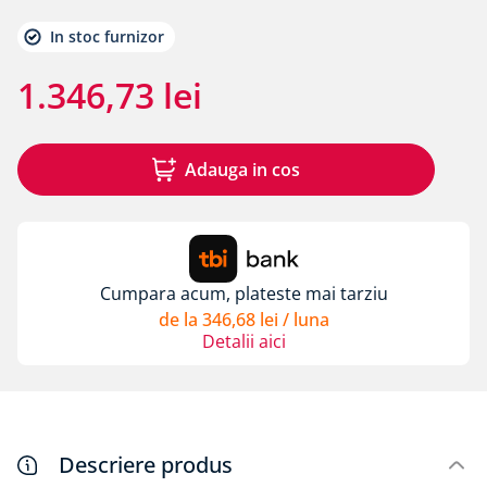
8
.
membrane rothoblaas
In stoc furnizor
9
.
triotherm
10
.
diblu cap plastic si cui metalic alpitec
1
.
346
,
73
lei
Adauga in cos
Cumpara acum, plateste mai tarziu
de la
346
,
68
lei
/ luna
Detalii aici
Descriere produs