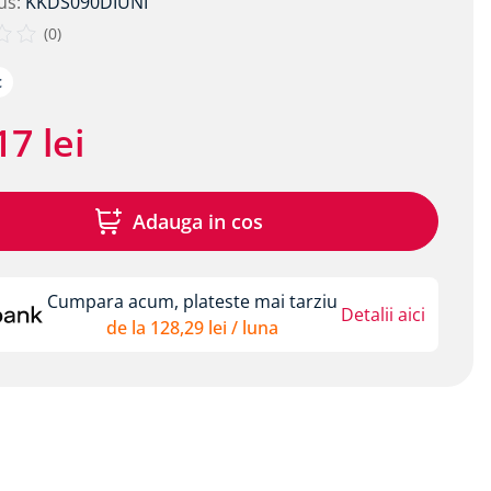
us
:
KKDS090DIUNI
(
0
)
c
17
lei
Adauga in cos
Cumpara acum, plateste mai tarziu
Detalii aici
de la
128
,
29
lei
/ luna