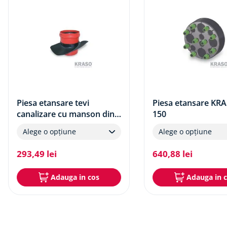
Piesa etansare tevi
Piesa etansare KR
canalizare cu manson din
150
cauciuc KRASO KMB
Alege o opțiune
Alege o opțiune
293
,
49
lei
640
,
88
lei
Adauga in cos
Adauga in 