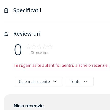
Specificatii
Beneficii:
Instalare rapidă și sigură fără necesitatea un
Adaptabilitate la diverse configurații de cabluri
Durabilitate și rezistență în condiții de umidita
Review-uri
Ideal pentru proiecte de construcții civile și in
0
Documente:
(0 recenzii)
Fișă tehnică
Te rugăm să te autentifici pentru a scrie o recenzie.
Cele mai recente
Toate
Nicio recenzie.