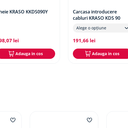
heie KRASO KKDS090Y
Carcasa introducere
cabluri KRASO KDS 90
Alege o opțiune
98
,
07
lei
191
,
66
lei
Adauga in cos
Adauga in cos