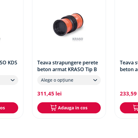
ASO KDS
Teava strapungere perete
Teava s
beton armat KRASO Tip B
beton 
110 m
Alege o opțiune
311
,
45
lei
233
,
59
cos
Adauga in cos