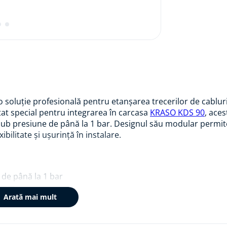
 soluție profesională pentru etanșarea trecerilor de cablur
at special pentru integrarea în carcasa
KRASO KDS 90
, aces
 sub presiune de până la 1 bar. Designul său modular permit
bilitate și ușurință în instalare.
 de până la 1 bar
2 mm
Arată mai mult
O DKM pentru instalare precisă
oroziune
tilizate