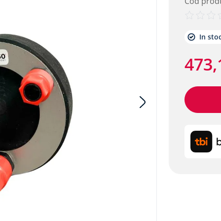
Cod prod
etalic alpitec
In sto
473
,