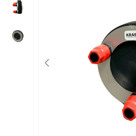
8
.
triotherm
9
.
banda precomprimata
10
.
diblu cap plastic si cui m