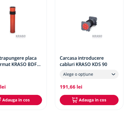
trapungere placa
Carcasa introducere
armat KRASO BDF
cabluri KRASO KDS 90
m
Alege o opțiune
lei
191
,
66
lei
Adauga in cos
Adauga in cos