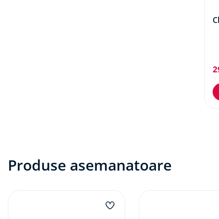
C
2
Produse asemanatoare