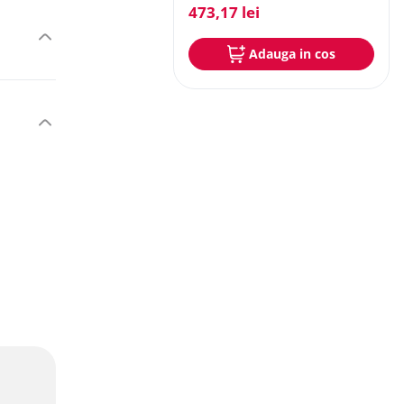
473
,
17
lei
Adauga in cos