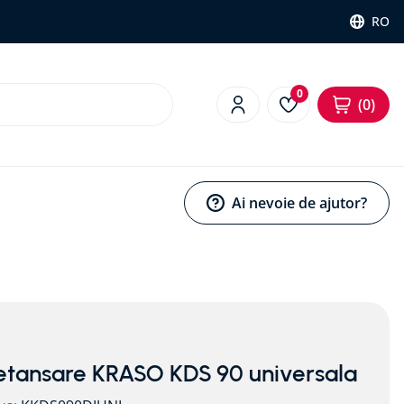
RO
0
0
Ai nevoie de ajutor?
 etansare KRASO KDS 90 universala