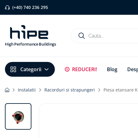
(+40) 740 236 295
Cauta...
High Performance Buildings
Căutări populare
REDUCERI!
Blog
Desp
1
.
banda etansare
2
.
flexi band
Instalatii
Racorduri si strapungeri
Piesa etansare 
3
.
pervaz aluminiu
4
.
strapungeri
5
.
placa blaugelb
6
.
bariera vapori
7
.
membrane rothoblaas