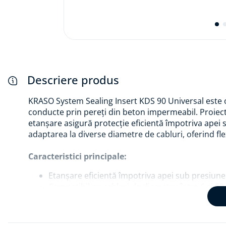
Descriere produs
KRASO System Sealing Insert KDS 90 Universal este o
conducte prin pereți din beton impermeabil. Proiect
etanșare asigură protecție eficientă împotriva apei
adaptarea la diverse diametre de cabluri, oferind flexi
Caracteristici principale:
Etanșare eficientă împotriva apei sub presiune
Compatibil cu cabluri de diametru între 6 și 5
Echipat cu piuliță de control al cuplului KRAS
Fabricat din oțel inoxidabil V2A, rezistent la c
Poate fi utilizat și ca dop orb pentru treceri neu