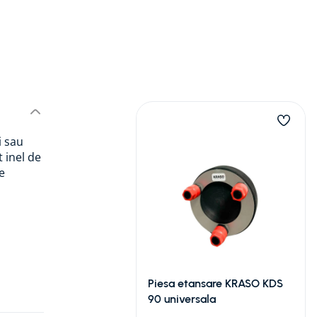
i sau
t inel de
e
Piesa etansare KRASO KDS
90 universala