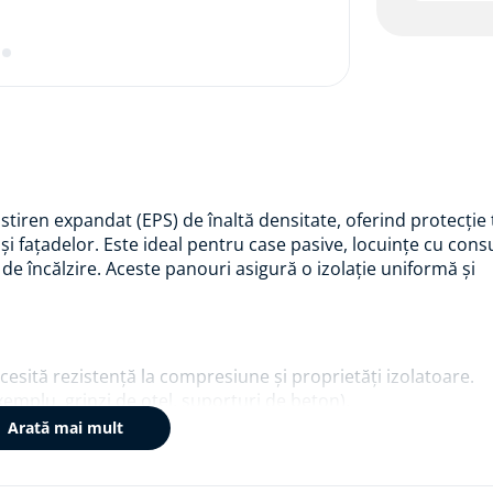
istiren expandat (EPS) de înaltă densitate, oferind protecție
r și fațadelor. Este ideal pentru case pasive, locuințe cu con
de încălzire. Aceste panouri asigură o izolație uniformă și
ecesită rezistență la compresiune și proprietăți izolatoare.
exemplu, grinzi de oțel, suporturi de beton).
luminiu, aluminiu și PVC.
Arată mai mult
i speciale cu transfer ridicat de sarcină (de exemplu, uși și 