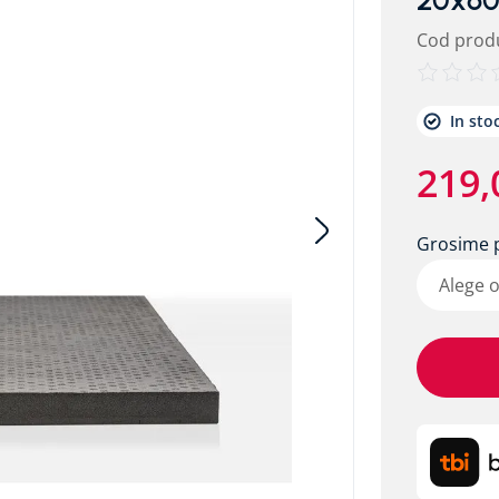
20x6
Cod prod
etalic alpitec
In sto
219
,
Grosime 
Alege 