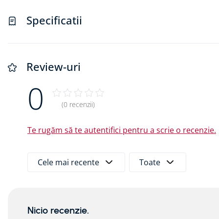
Izolarea panourilor.
Extensie de montant care preia sarcini pentru
Specificatii
ferestrelor, cu proprietăți izolatoare bune și r
conexiune să funcționeze corespunzător.
Placarea substructurilor sistemelor grele de uși
Construcția de rulouri, jaluzele venețiene și st
Review-uri
Beneficii ale produsului:
0
100% reciclabil.
Fără HCFC, HFC și HBCD.
(0 recenzii)
Polistiren expandat de înaltă densitate.
Ductilitate ridicată.
Te rugăm să te autentifici pentru a scrie o recenzie.
Permite construcții durabile datorită reversibilit
Ușor de prelucrat/tăiat cu un ferăstrău pendula
Poate fi tăiat cu precizie, producând puțin praf
Cele mai recente
Toate
Greutate redusă, rezistență ridicată la compres
Stabilitate și rezistență ridicată la îndoire.
Nu produce praf fin dăunător plămânilor în tim
Stabil dimensional.
Nicio recenzie.
Ușor de prelucrat.