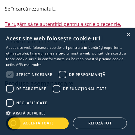
elastoplastomeric; învelișul rămâne flexibil până la -30
Se încarcă rezumatul…
°C.
Toate versiunile sunt furnizate cu folia de protecție
Te rugăm să te autentifici pentru a scrie o recenzie.
pretăiată pentru a facilita instalarea în colțuri sau în
×
locații complexe, dar și pe suprafețe mari pentru a
Acest site web folosește cookie-uri
Cele mai recente
Toate
evita o dezaliniere excesivă a straturilor.
Acest site web folosește cookie-uri pentru a îmbunătăți experiența
Compoziția bituminoasă elastoplastomerică specială și
utilizatorului. Prin utilizarea site-ului nostru web, sunteți de acord cu
Se încarcă recenziile…
toate cookie-urile în conformitate cu Politica noastră privind cookie-
pelicula de suport din polietilenă de înaltă densitate cu
urile.
Află mai multe
laminare încrucișată fac ca membrana să fie complet
impermeabilă și rezistentă la forfecare prin perforare.
STRICT NECESARE
DE PERFORMANȚĂ
Produse asemanatoare
Documente
DE TARGETARE
DE FUNCŢIONALITATE
Fișă tehnică
NECLASIFICATE
ARATĂ DETALIILE
ACCEPTĂ TOATE
REFUZĂ TOT