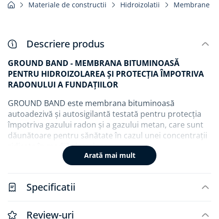
Materiale de constructii
Hidroizolatii
Membrane hid
Descriere produs
GROUND BAND - MEMBRANA BITUMINOASĂ
PENTRU HIDROIZOLAREA ȘI PROTECȚIA ÎMPOTRIVA
RADONULUI A FUNDAȚIILOR
GROUND BAND este membrana bituminoasă
autoadezivă și autosigilantă testată pentru protecția
împotriva gazului radon și a gazului metan, care sunt
dăunătoare pentru sănătate în cazul unei concentrații
ridicate în mediile interioare.
Arată mai mult
Instalare practică și rapidă, nu necesită flăcări,
minimizând riscurile pentru lemn.
Specificatii
Instalarea membranei bituminoase autoadezive
GROUND BAND este eficientă de la +5 °C la +30 °C,
Review-uri
datorită compusului bituminos special