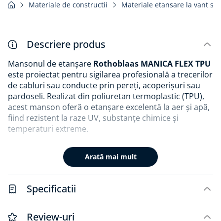
Materiale de constructii
Materiale etansare la vant si 
Descriere produs
Mansonul de etanșare
Rothoblaas MANICA FLEX TPU
este proiectat pentru sigilarea profesională a trecerilor
de cabluri sau conducte prin pereți, acoperișuri sau
pardoseli. Realizat din poliuretan termoplastic (TPU),
acest manson oferă o etanșare excelentă la aer și apă,
fiind rezistent la raze UV, substanțe chimice și
temperaturi extreme.
Flexibilitatea materialului permite adaptarea la orice
Arată mai mult
formă sau dimensiune a elementului străpuns, iar
instalarea poate fi realizată rapid, fără unelte speciale.
Manseta poate fi sudată termic sau chimic pentru o
Specificatii
fixare permanentă. Este soluția ideală pentru
construcții eficiente energetic, precum case pasive sau
clădiri industriale.
Review-uri