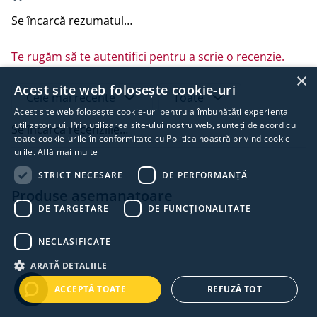
Se încarcă rezumatul…
Acest produs nu este autoadeziv, fiind necesare lipirea
cu benzi de etanșare sau alte soluții.
Te rugăm să te autentifici pentru a scrie o recenzie.
Beneficii principale:
×
Acest site web folosește cookie-uri
Etanșează trecerile de cabluri/țevi împotriva apei
Cele mai recente
Toate
și aerului
Acest site web folosește cookie-uri pentru a îmbunătăți experiența
utilizatorului. Prin utilizarea site-ului nostru web, sunteți de acord cu
Flexibilitate ridicată, montaj rapid
Se încarcă recenziile…
toate cookie-urile în conformitate cu Politica noastră privind cookie-
Material TPU rezistent și durabil în timp
urile.
Află mai multe
Compatibilitate pentru aplicații termo-chimice
Siguranță pentru mediu și utilizator
STRICT NECESARE
DE PERFORMANȚĂ
Produse asemanatoare
DE TARGETARE
DE FUNCŢIONALITATE
Alege Rothoblaas MANICA FLEX TPU pentru orice
proiect unde calitatea și eficiența etanșării sunt
NECLASIFICATE
prioritare.
ARATĂ DETALIILE
Documente
ACCEPTĂ TOATE
REFUZĂ TOT
Fișă tehnică