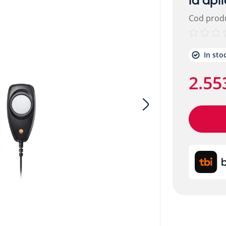
la apl
Cod prod
etalic alpitec
In sto
2
.
55