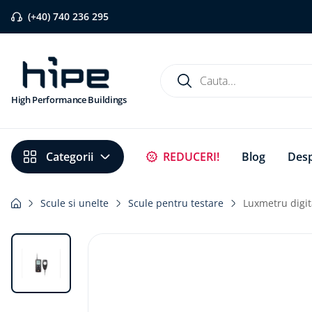
(+40) 740 236 295
Cauta...
High Performance Buildings
Căutări populare
REDUCERI!
Blog
Desp
1
.
banda etansare
2
.
flexi band
Scule si unelte
Scule pentru testare
Luxmetru digit
3
.
pervaz aluminiu
4
.
strapungeri
5
.
placa blaugelb
6
.
bariera vapori
7
.
membrane rothoblaas