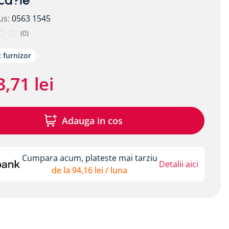
ica?ie
us
:
0563 1545
(
0
)
c furnizor
3
,
71
lei
Adauga in cos
Cumpara acum, plateste mai tarziu
Detalii aici
de la
94
,
16
lei
/ luna