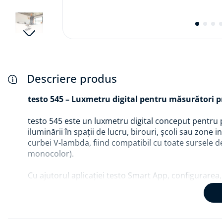
Descriere produs
testo 545 – Luxmetru digital pentru măsurători pr
testo 545 este un luxmetru digital conceput pentru p
iluminării în spații de lucru, birouri, școli sau zone
curbei V-lambda, fiind compatibil cu toate sursele de
monocolor).
Cu ajutorul aplicației testo Smart App, configurarea
devin simple și eficiente. Aplicația funcționează ca al
Funcția de alarmă sonoră avertizează automat când s
Puncte forte: