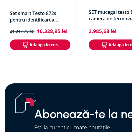
SET mucegai testo 
Set smart Testo 872s
camera de termoviz
pentru identificarea
termohigrometru
mucegaiului - set pentru
16
.
328
,
95
lei
2
.
985
,
68
lei
21
.
847
,
76
lei
cladiri
Adauga in cos
Adauga in 
Abonează-te la ne
Ești la curent cu toate noutățile