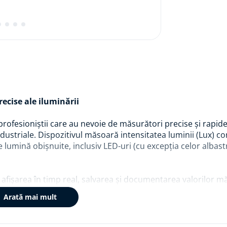
ecise ale iluminării
rofesioniștii care au nevoie de măsurători precise și rapide
 industriale. Dispozitivul măsoară intensitatea luminii (Lux) 
 lumină obișnuite, inclusiv LED-uri (cu excepția celor albast
, afișarea în timp real, salvarea și documentarea valorilor m
 doilea ecran și permite accesul rapid la date și grafice istor
Arată mai mult
unt depășite valorile limită setate.