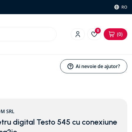
RO
0
0
Ai nevoie de ajutor?
OM SRL
ru digital Testo 545 cu conexiune