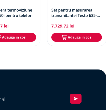
era termoviziune
Set pentru masurarea
60i pentru telefon
transmitantei Testo 635-2 -
set termohigrometru
37
lei
7
.
729
,
72
lei
Adauga in cos
Adauga in cos