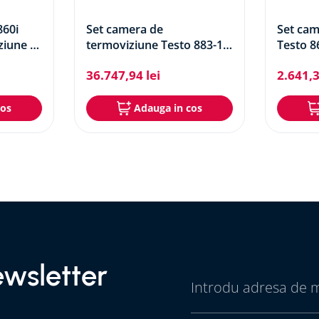
860i
Set camera de
Set cam
iune și
termoviziune Testo 883-1
Testo 8
cu lentile de 30° si 12° plus
36
.
747
,
94
lei
2
.
641
,
accesorii
cos
Adauga in cos
wsletter