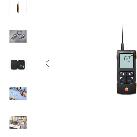
8
.
triotherm
9
.
banda precomprimata
10
.
diblu cap plastic si cui m