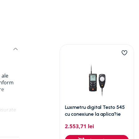
 ale
conform
re
Luxmetru digital Testo 545
ăsurate
cu conexiune la aplica?ie
ice.
2
.
553
,
71
lei