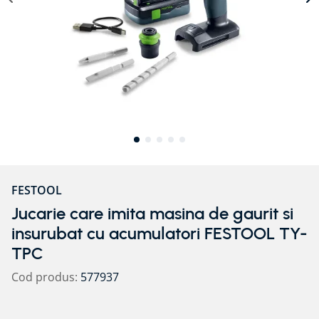
8
.
bariera vapori
9
.
diblu cap plastic si cui metalic alpitec
10
.
pervaze
FESTOOL
Jucarie care imita masina de gaurit si
insurubat cu acumulatori FESTOOL TY-
TPC
Cod produs
:
577937