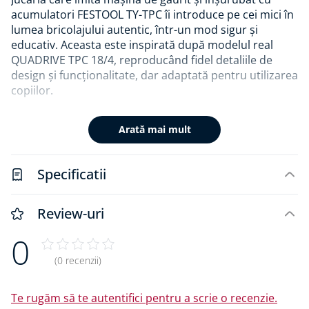
acumulatori FESTOOL TY-TPC îi introduce pe cei mici în
lumea bricolajului autentic, într-un mod sigur și
educativ. Aceasta este inspirată după modelul real
QUADRIVE TPC 18/4, reproducând fidel detaliile de
design și funcționalitate, dar adaptată pentru utilizarea
copiilor.
Jucăria funcționează pe baza unei baterii reîncărcabile
Arată mai mult
cu încărcare USB-C, fiind prevăzută cu sunete realiste
reglabile și funcție de rotație stânga-dreapta. Interfața
CENTROTEC permite schimbarea rapidă a biților, exact
Specificatii
ca la uneltele profesionale Festool, oferind puștilor o
senzație autentică de lucru.
Review-uri
Pachetul include 3 biți de dimensiuni diferite, cablu de
0
încărcare și baterie, iar construcția robustă din ABS și
metal asigură rezistență la joacă intensă. Produsul
(0 recenzii)
este recomandat copiilor peste 3 ani și dezvoltă
abilități motorii, creativitatea și spiritul tehnic.
Te rugăm să te autentifici pentru a scrie o recenzie.