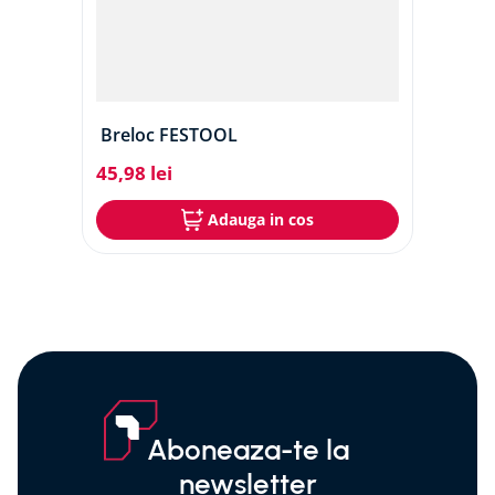
Breloc FESTOOL
45
,
98
lei
Adauga in cos
Aboneaza-te la
newsletter