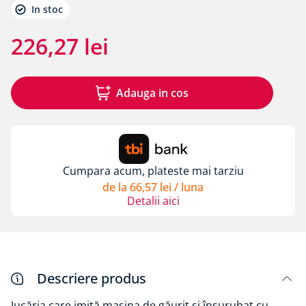
In stoc
226
,
27
lei
Adauga in cos
Cumpara acum, plateste mai tarziu
de la
66
,
57
lei
/ luna
Detalii aici
Descriere produs
Jucăria care imită mașina de găurit și înșurubat cu