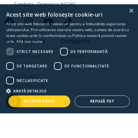
Sambata - Duminica: INCHIS
×
Acest site web folosește cookie-uri
Acest site web folosește cookie-uri pentru a îmbunătăți experiența
utilizatorului. Prin utilizarea site-ului nostru web, sunteți de acord cu
toate cookie-urile în conformitate cu Politica noastră privind cookie-
Suport clienti
Companie
urile.
Află mai multe
STRICT NECESARE
DE PERFORMANȚĂ
Comenzi si livrare
Despre noi
Cum platesc
Contact
DE TARGETARE
DE FUNCŢIONALITATE
Politica de retur
NECLASIFICATE
Intrebari frecvente
ARATĂ DETALIILE
ACCEPTĂ TOATE
REFUZĂ TOT
Legal
Termeni si conditii
Politica de confidentialitate