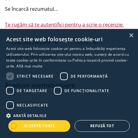
aspectul estetic final.
Se încarcă rezumatul…
Beneficii principale:
Te rugăm să te autentifici pentru a scrie o recenzie.
Etanșare eficientă împotriva aerului și umezelii
×
Decuplare fonică între structură și plăcile de gips-
Acest site web folosește cookie-uri
carton
Cele mai recente
Toate
Impermeabilitate corectă chiar și după perforare
Acest site web folosește cookie-uri pentru a îmbunătăți experiența
utilizatorului. Prin utilizarea site-ului nostru web, sunteți de acord cu
Aplicare simplă și rapidă, autoadezivă
Se încarcă recenziile…
toate cookie-urile în conformitate cu Politica noastră privind cookie-
Asigură durabilitate și protecție pe termen lung
urile.
Află mai multe
STRICT NECESARE
DE PERFORMANȚĂ
Recomandată pentru montajul profesional de gips-
Produse asemanatoare
carton, Gips Band combină protecția, izolarea și
DE TARGETARE
DE FUNCŢIONALITATE
ușurința instalării pentru rezultate premium.
NECLASIFICATE
Documente
Fișă tehnică
ARATĂ DETALIILE
ACCEPTĂ TOATE
REFUZĂ TOT