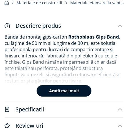
Materiale de constructii
Materiale etansare la vant si 
Descriere produs
Banda de montaj gips-carton
Rothoblaas Gips Band
,
cu lățime de 50 mm și lungime de 30 m, este soluția
profesională pentru lucrări de compartimentare și
finisare interioară. Fabricată din polietilenă cu celule
închise, Gips Band rămâne impermeabilă chiar dacă
este tăiată sau perforată, protejând structura
împotriva umezelii și asigurând o etanșare eficientă a
rosturilor și a găurilor pentru fixare.
Arată mai mult
Un avantaj major îl reprezintă decuplarea acustică,
banda reducând transmiterea vibrațiilor dintre
structura metalică și plăcile de gips-carton, pentru un
Specificatii
confort fonic sporit. Se aplică rapid, fiind autoadezivă,
și conferă rezultate profesionale în timp scurt. Odată
acoperită cu strat de glet sau gips, banda nu afectează
Review-uri