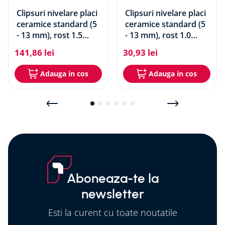
Clipsuri nivelare placi
Clipsuri nivelare placi
ceramice standard (5
ceramice standard (5
- 13 mm), rost 1.5
- 13 mm), rost 1.0
mm, 500 buc/set
mm, 100 buc/set
141
,
86
lei
30
,
93
lei
Adauga in cos
Adauga in cos
Aboneaza-te la
newsletter
Esti la curent cu toate noutatile