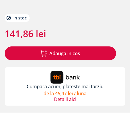
8
.
membrane rothoblaas
9
.
triotherm
In stoc
10
.
diblu cap plastic si cui metalic alpitec
141
,
86
lei
Adauga in cos
Cumpara acum, plateste mai tarziu
de la
45
,
47
lei
/ luna
Detalii aici