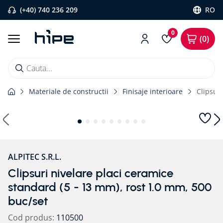
(+40) 740 236 209
RO
0
0
Cauta...
Materiale de constructii
Finisaje interioare
Clipsur
Căutări populare
1
.
banda etansare
2
.
flexi band
3
.
pervaz aluminiu
ALPITEC S.R.L.
4
.
banda precomprimata
Clipsuri nivelare placi ceramice
5
.
bariera vapori
standard (5 - 13 mm), rost 1.0 mm, 500
6
.
strapungeri
buc/set
7
.
placa blaugelb
Cod produs
:
110500