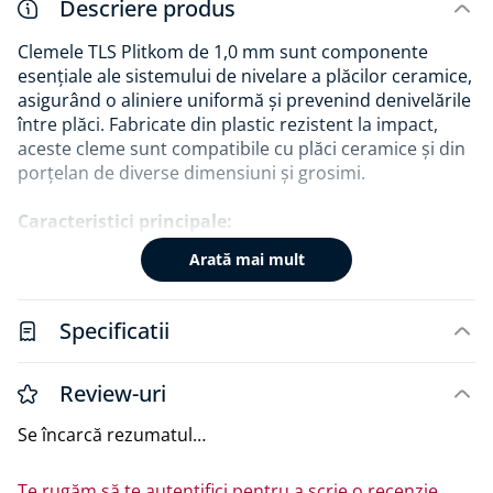
Descriere produs
Clemele TLS Plitkom de 1,0 mm sunt componente
esențiale ale sistemului de nivelare a plăcilor ceramice,
asigurând o aliniere uniformă și prevenind denivelările
între plăci. Fabricate din plastic rezistent la impact,
aceste cleme sunt compatibile cu plăci ceramice și din
porțelan de diverse dimensiuni și grosimi.​
Caracteristici principale:
Arată mai mult
Distanțare precisă: Mențin o distanță constantă
de 1,0 mm între plăci.
Material durabil: Plastic de înaltă calitate,
Specificatii
rezistent la impact.
Compatibilitate universală: Potrivite pentru plăci
ceramice și din porțelan de orice dimensiune și
Review-uri
grosime.
Set economic: Pachetul conține 500 de bucăți,
Se încarcă rezumatul…
ideal pentru proiecte de dimensiuni variate.​
Te rugăm să te autentifici pentru a scrie o recenzie.