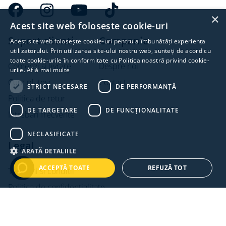
×
Acest site web folosește cookie-uri
Suport clienti
Companie
Acest site web folosește cookie-uri pentru a îmbunătăți experiența
utilizatorului. Prin utilizarea site-ului nostru web, sunteți de acord cu
toate cookie-urile în conformitate cu Politica noastră privind cookie-
Comenzi si livrare
Despre noi
urile.
Află mai multe
Cum platesc
Contact
STRICT NECESARE
DE PERFORMANȚĂ
Politica de retur
DE TARGETARE
DE FUNCŢIONALITATE
Intrebari frecvente
NECLASIFICATE
Legal
ARATĂ DETALIILE
ACCEPTĂ TOATE
REFUZĂ TOT
Termeni si conditii
Politica de confidentialitate
Politica de cookies
ANPC