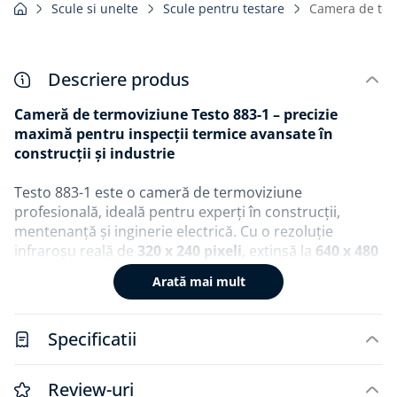
Scule si unelte
Scule pentru testare
Camera de term
Descriere produs
Cameră de termoviziune Testo 883-1 – precizie
maximă pentru inspecții termice avansate în
construcții și industrie
Testo 883-1 este o cameră de termoviziune
profesională, ideală pentru experți în construcții,
mentenanță și inginerie electrică. Cu o rezoluție
infraroșu reală de
320 x 240 pixeli
, extinsă la
640 x 480
pixeli
prin tehnologia SuperResolution, și o
Arată mai mult
sensibilitate termică excepțională de
Specificatii
Review-uri