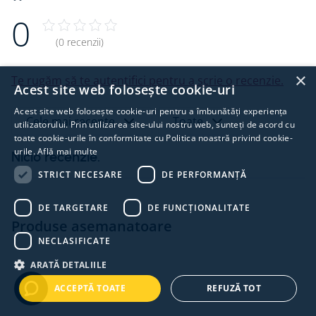
0
(0 recenzii)
×
Te rugăm să te autentifici pentru a scrie o recenzie.
Acest site web folosește cookie-uri
Acest site web folosește cookie-uri pentru a îmbunătăți experiența
Cele mai recente
Toate
utilizatorului. Prin utilizarea site-ului nostru web, sunteți de acord cu
toate cookie-urile în conformitate cu Politica noastră privind cookie-
urile.
Află mai multe
Nicio recenzie.
STRICT NECESARE
DE PERFORMANȚĂ
DE TARGETARE
DE FUNCŢIONALITATE
Produse asemanatoare
NECLASIFICATE
ARATĂ DETALIILE
ACCEPTĂ TOATE
REFUZĂ TOT