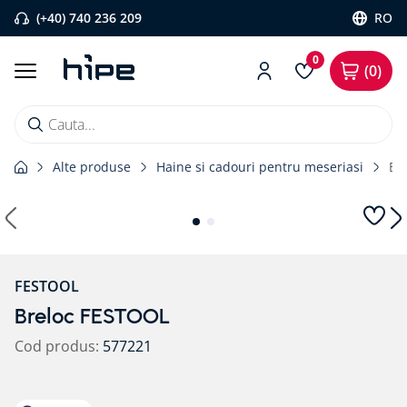
(+40) 740 236 209
RO
0
0
Cauta...
Alte produse
Haine si cadouri pentru meseriasi
Br
Căutări populare
1
.
banda etansare
2
.
flexi band
3
.
pervaz aluminiu
FESTOOL
4
.
banda precomprimata
Breloc FESTOOL
5
.
bariera vapori
Cod produs
:
577221
6
.
strapungeri
7
.
placa blaugelb