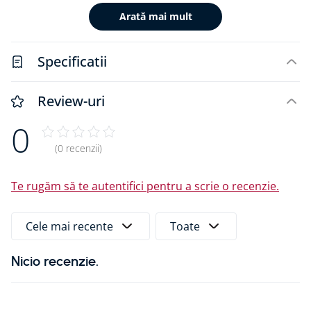
uz zilnic, cât și ca obiect promoțional sau cadou pentru
Arată mai mult
colegi și colaboratori din domeniul construcțiilor și
amenajărilor. Brelocul poate contribui la dezvoltarea
unui spirit de echipă și la promovarea
Specificatii
profesionalismului în activitățile zilnice. Beneficii
principale: - Rezistent și ușor de utilizat pentru
organizarea cheilor - Promovează identitatea de brand
Review-uri
și apartenența la comunitate - Util atât ca accesoriu
0
practic, cât și ca obiect promoțional - Potrivit pentru
meseriași, colecționari și fanii FESTOOL Alege brelocul
(0 recenzii)
FESTOOL pentru a-ți păstra mereu la îndemână cheile
și pentru a fi mereu reprezentantul unui brand de top.
Te rugăm să te autentifici pentru a scrie o recenzie.
Cele mai recente
Toate
Nicio recenzie.