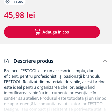
In stoc
8
.
membrane rothoblaas
9
.
triotherm
45
,
98
lei
10
.
diblu cap plastic si cui metalic alpitec
Adauga in cos
Descriere produs
Brelocul FESTOOL este un accesoriu simplu, dar
eficient, pentru profesioniștii și pasionații brandului
FESTOOL. Realizat din materiale durabile, acest breloc
este ideal pentru organizarea cheilor, asigurând
identificarea rapidă a instrumentelor esențiale în
șantier sau atelier. Produsul este totodată și un simbol
de apartenență la comunitatea utilizatorilor FESTOOL.
Designul său compact și rezistent se potrivește atât la