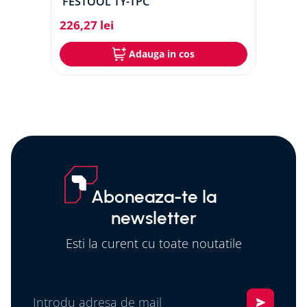
FESTOOL TY-TPC
226
,
27
lei
Adauga in cos
Aboneaza-te la
newsletter
Esti la curent cu toate noutatile