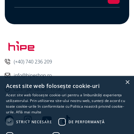
(+40) 740 236 209
info@hipeshop.ro
×
Acest site web folosește cookie-uri
Luni - Joi: 08:30 - 17:30
Acest site web folosește cookie-uri pentru a îmbunătăți experiența
Vineri: 08:30 - 16:30
utilizatorului. Prin utilizarea site-ului nostru web, sunteți de acord cu
Sambata - Duminica: INCHIS
toate cookie-urile în conformitate cu Politica noastră privind cookie-
urile.
Află mai multe
STRICT NECESARE
DE PERFORMANȚĂ