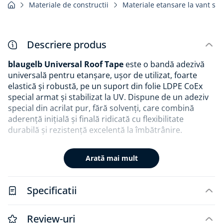
Materiale de constructii
Materiale etansare la vant si 
Descriere produs
blaugelb Universal Roof Tape
este o bandă adezivă
universală pentru etanșare, ușor de utilizat, foarte
elastică și robustă, pe un suport din folie LDPE CoEx
special armat și stabilizat la UV. Dispune de un adeziv
special din acrilat pur, fără solvenți, care combină
aderență inițială și finală ridicată cu flexibilitate
durabilă și rezistență excelentă la îmbătrânire.
Banda adezivă este ideală pentru lipirea și etanșarea
Arată mai mult
universală a suprapunerilor de membrane, îmbinărilor
de OSB, străpungerilor și punctelor de reparare pe
membranele de barieră de vapori blaugelb, precum și
Specificatii
pe foliile de acoperiș blaugelb, inclusiv pe cele pe bază
de poliester. Cu o grosime de 0,31mm și rezistență la
exfoliere de peste 25 N/25mm, produsul oferă
Review-uri