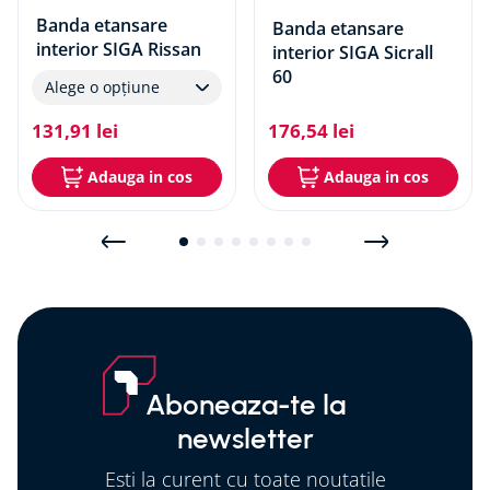
construcția peretelui solid - zidărie tencuită.
Banda etansare
Banda etansare
Îmbinarea lemnului cu construcția peretelui solid –
interior SIGA Rissan
interior SIGA Sicrall
zidărie netencuită sau beton.
60
Alege o opțiune
131
,
91
lei
176
,
54
lei
Adauga in cos
Adauga in cos
Aboneaza-te la
newsletter
Esti la curent cu toate noutatile