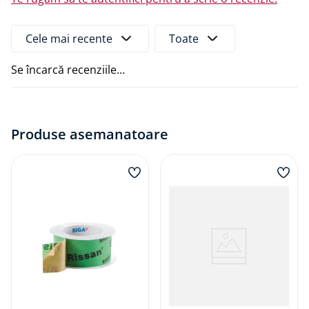
Beneficii principale:
Etanșare permanentă și eficientă împotriva
Cele mai recente
Toate
pierderilor de căldură și condensului
Zonă tencuibilă pentru finisare rapidă
Se încarcă recenziile…
Ușor de aplicat, fără scule speciale
Compatibilitate cu numeroase materiale de
construcție
Ideală pentru clădiri cu eficiență energetică
Produse asemanatoare
ridicată sau renovări
Alege SIGA Fentrim 20 pentru o etanșare interioară
sigură, durabilă și estetică, adaptată cerințelor
moderne de calitate.
Documente
Fișa tehnică
Certificat EMICODE
Certificat BBA
Îmbinarea stratului de control al vaporilor cu