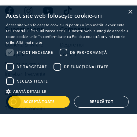
×
Acest site web folosește cookie-uri
Acest site web folosește cookie-uri pentru a îmbunătăți experiența
Suport clienti
Companie
utilizatorului. Prin utilizarea site-ului nostru web, sunteți de acord cu
toate cookie-urile în conformitate cu Politica noastră privind cookie-
urile.
Află mai multe
Comenzi si livrare
Despre noi
STRICT NECESARE
DE PERFORMANȚĂ
Cum platesc
Contact
Politica de retur
DE TARGETARE
DE FUNCŢIONALITATE
Intrebari frecvente
NECLASIFICATE
Legal
ARATĂ DETALIILE
ACCEPTĂ TOATE
REFUZĂ TOT
Termeni si conditii
Politica de confidentialitate
Politica de cookies