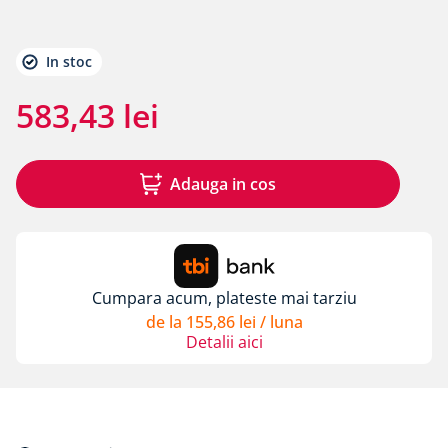
8
.
membrane rothoblaas
9
.
triotherm
In stoc
10
.
diblu cap plastic si cui metalic alpitec
583
,
43
lei
Adauga in cos
Cumpara acum, plateste mai tarziu
de la
155
,
86
lei
/ luna
Detalii aici