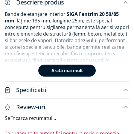
Descriere produs
Banda de etanșare interior
SIGA Fentrim 20 50/85
mm
, lățime 135 mm, lungime 25 m, este special
concepută pentru sigilarea permanentă la aer și vapori
între elementele de structură (lemn, beton, metal etc.)
și barierele de vapori. Datorită adezivului performant
și zonei speciale tencuibile, banda permite realizarea
unui finisaj estetic impecabil, fără compromiterea
etanșeității, fiind perfectă pentru construcții în
standard de Casă Pasivă sau locuințe eficiente
Arată mai mult
energetic.
Aplicarea este rapidă și simplă - banda este
Specificatii
autoadezivă, flexibilă și poate fi tăiată ușor la
dimensiunea dorită. Are o aderență excelentă pe o
gamă largă de materiale, inclusiv plastic, beton, zidărie,
Review-uri
lemn și OSB, asigurând o îmbinare perfectă la interior.
Se încarcă rezumatul…
Este durabilă și rezistentă la temperaturi extreme, nu
se crapă și nu se desprinde în timp.
Te rugăm să te autentifici pentru a scrie o recenzie.