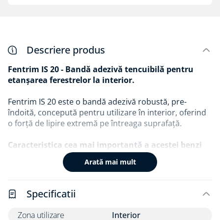
Descriere produs
Fentrim IS 20 - Bandă adezivă tencuibilă pentru
etanșarea ferestrelor la interior.
Fentrim IS 20 este o bandă adezivă robustă, pre-
îndoită, concepută pentru utilizare în interior, oferind
o forță de lipire extremă pe întreaga suprafață.
Caracteristica cea mai importantă a acestei benzi
este adezivul acrilic care are o aderență
Arată mai mult
permanentă puternică, nu se usucă și nu devine
casant, deoarece nu conține cauciuc, rășină sau
solvent; poate absorbi în mod fiabil și durabil
Specificatii
mișcările structurale.
Zona utilizare
Interior