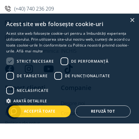
(+40) 740 236 209
×
info@hipeshop.ro
Acest site web folosește cookie-uri
Acest site web folosește cookie-uri pentru a îmbunătăți experiența
Luni - Joi: 08:30 - 17:30
utilizatorului. Prin utilizarea site-ului nostru web, sunteți de acord cu
Vineri: 08:30 - 16:30
toate cookie-urile în conformitate cu Politica noastră privind cookie-
Sambata - Duminica: INCHIS
urile.
Află mai multe
STRICT NECESARE
DE PERFORMANȚĂ
DE TARGETARE
DE FUNCŢIONALITATE
Suport clienti
Companie
NECLASIFICATE
ARATĂ DETALIILE
Comenzi si livrare
Despre noi
ACCEPTĂ TOATE
REFUZĂ TOT
Cum platesc
Contact
Politica de retur
Intrebari frecvente