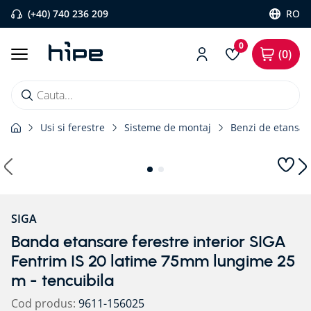
(+40) 740 236 209
RO
0
0
Cauta...
Usi si ferestre
Sisteme de montaj
Benzi de etansare
Căutări populare
1
.
banda etansare
2
.
flexi band
3
.
pervaz aluminiu
SIGA
4
.
banda precomprimata
Banda etansare ferestre interior SIGA
5
.
bariera vapori
Fentrim IS 20 latime 75mm lungime 25
6
.
strapungeri
m - tencuibila
7
.
placa blaugelb
Cod produs
:
9611-156025