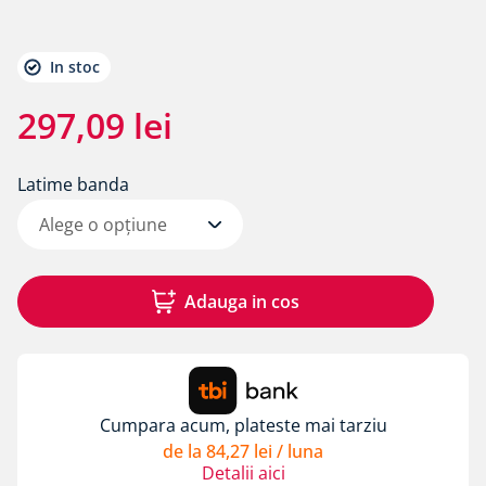
8
.
membrane rothoblaas
9
.
triotherm
In stoc
10
.
diblu cap plastic si cui metalic alpitec
297
,
09
lei
Latime banda
Alege o opțiune
Adauga in cos
Cumpara acum, plateste mai tarziu
de la
84
,
27
lei
/ luna
Detalii aici