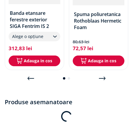
Banda etansare
Spuma poliuretanica
ferestre exterior
Rothoblaas Hermetic
SIGA Fentrim IS 2
Foam
Alege o opțiune
80
,
63
lei
312
,
83
lei
72
,
57
lei
Adauga in cos
Adauga in cos
Produse asemanatoare