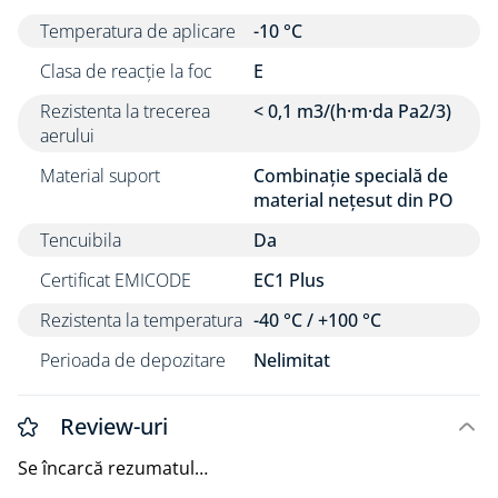
Benzile de etanșare SIGA sunt fabricate de către
Temperatura de aplicare
-10 °C
SIGA în fabricile lor din Elveția. Fiind și un
producător, nu doar un brand, benzile de etanșare
Clasa de reacție la foc
E
de la SIGA se pot fabrica și pe dimensiuni atipice,
Rezistenta la trecerea
< 0,1 m3/(h·m·da Pa2/3)
inclusiv folia de protecție de pe spate (liner-ul) se
aerului
poate fabrica la orice dimensiune. Acest lucru este
un avantaj major în cadrul proiectelor mari, unde
Material suport
Combinație specială de
un produs făcut după dimensiuni specifice, poate
material nețesut din PO
reduce foarte mult timpii de execuție.
Tencuibila
Da
Documente
Certificat EMICODE
EC1 Plus
Fișă tehnică
Fișă cu date de siguranță
Rezistenta la temperatura
-40 °C / +100 °C
Instructiuni de montaj
Instructiuni de montaj pentru case din lemn
Perioada de depozitare
Nelimitat
Review-uri
Se încarcă rezumatul…