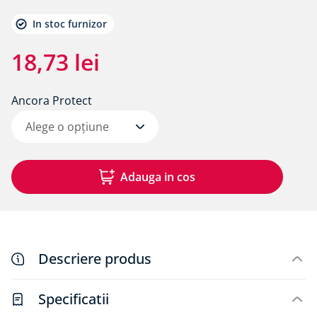
8
.
bariera vapori
In stoc furnizor
9
.
banda precomprimata
10
.
vapor
18
,
73
lei
Ancora Protect
Alege o opțiune
Adauga in cos
Descriere produs
Specificatii