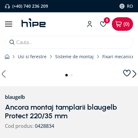
(+40) 740 236 209
RO
0
0
Cauta...
Usi si ferestre
Sisteme de montaj
Fixari mecanice
Căutări populare
1
.
banda etansare
2
.
flexi band
3
.
pervaz aluminiu
blaugelb
4
.
placa blaugelb
Ancora montaj tamplarii blaugelb
5
.
strapungeri
Protect 220/35 mm
6
.
membrane rothoblaas
Cod produs
:
0428834
7
.
triotherm