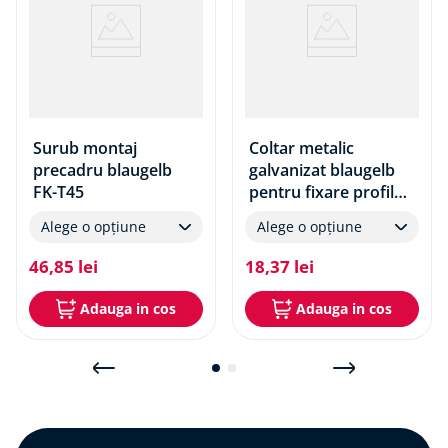
Surub montaj
Coltar metalic
precadru blaugelb
galvanizat blaugelb
FK-T45
pentru fixare profile
de inaltare usi
Alege o opțiune
Alege o opțiune
46
,
85
lei
18
,
37
lei
Adauga in cos
Adauga in cos