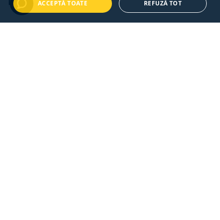
Legal
ACCEPTĂ TOATE
REFUZĂ TOT
Termeni si conditii
Politica de confidentialitate
Politica de cookies
ANPC
ANPC - SAL
Plata în rate prin TBI Bank
Copyright © 2024 - Hipe Buildings