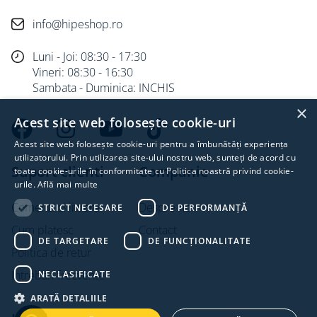
info@hipeshop.ro
Luni - Joi: 08:30 - 17:30
Vineri: 08:30 - 16:30
Sambata - Duminica: INCHIS
×
Acest site web folosește cookie-uri
Acest site web folosește cookie-uri pentru a îmbunătăți experiența
utilizatorului. Prin utilizarea site-ului nostru web, sunteți de acord cu
Suport clienti
Companie
toate cookie-urile în conformitate cu Politica noastră privind cookie-
urile.
Află mai multe
Comenzi si livrare
Despre noi
STRICT NECESARE
DE PERFORMANȚĂ
Cum platesc
Contact
DE TARGETARE
DE FUNCŢIONALITATE
Politica de retur
Intrebari frecvente
NECLASIFICATE
ARATĂ DETALIILE