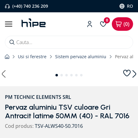
(+40) 740 236 209
RO
0
0
Cauta...
Usi si ferestre
Sistem pervaze aluminiu
Pervaz alum
Căutări populare
1
.
banda etansare
2
.
flexi band
3
.
pervaz aluminiu
PM TECHNIC ELEMENTS SRL
4
.
placa blaugelb
Pervaz aluminiu TSV culoare Gri
5
.
strapungeri
Antracit latime 50MM (40) - RAL 7016
6
.
triotherm
Cod produs
:
TSV-ALWS40-50.7016
7
.
membrane rothoblaas