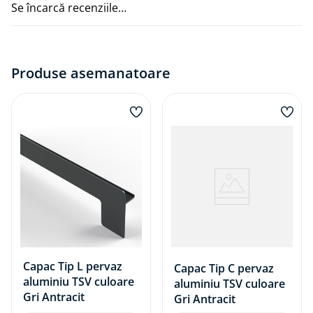
Se încarcă recenziile…
înaltă precizie din aliaj AA 6061, glafurile sunt
protejate cu o folie detașabilă, menținându-și
integritatea până la instalare.
Rezistență sporită: Concepute pentru a face față
Produse asemanatoare
condițiilor meteorologice variate, acestea oferă o
rezistență excelentă la razele UV și la fluctuațiile
de temperatură.
Opțiuni disponibile:
Culori standard: RAL 9016 (Alb), RAL 8003 (Stejar
Auriu), RAL 8019 (Maro), RAL 7016 (Gri Antracit),
E6/EV1 (Argintiu), E6/C32 (Bronz deschis), E6/C33
(Bronz închis). Culorile speciale pot fi realizate la
comandă.
Dimensiuni variate: Lățimi disponibile de la 50
Capac Tip L pervaz
mm până la 400 mm în stoc; lățimi între 400 mm
Capac Tip C pervaz
aluminiu TSV culoare
și 500 mm disponibile la comandă specială.
aluminiu TSV culoare
Gri Antracit
Gri Antracit