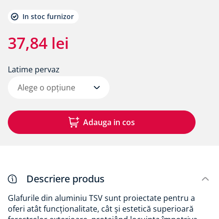
8
.
bariera vapori
In stoc furnizor
9
.
diblu cap plastic si cui metalic alpitec
10
.
pervaze
37
,
84
lei
Latime pervaz
Alege o opțiune
Adauga in cos
Descriere produs
Glafurile din aluminiu TSV sunt proiectate pentru a
oferi atât funcționalitate, cât și estetică superioară