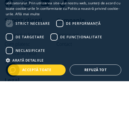
utilizatorului. Prin utilizarea site-ului nostru web, sunteți de acord cu
toate cookie-urile în conformitate cu Politica noastră privind cookie-
urile.
Află mai multe
Suport clienti
Companie
STRICT NECESARE
DE PERFORMANȚĂ
Comenzi si livrare
Despre noi
DE TARGETARE
DE FUNCŢIONALITATE
Cum platesc
Contact
NECLASIFICATE
Politica de retur
ARATĂ DETALIILE
Intrebari frecvente
ACCEPTĂ TOATE
REFUZĂ TOT
Legal
Termeni si conditii
Politica de confidentialitate
Politica de cookies
ANPC