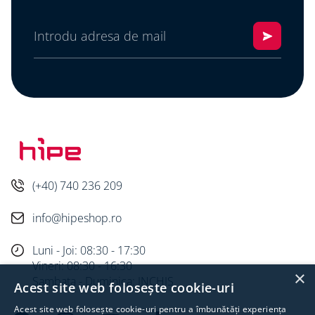
(+40) 740 236 209
info@hipeshop.ro
Luni - Joi: 08:30 - 17:30
Vineri: 08:30 - 16:30
×
Sambata - Duminica: INCHIS
Acest site web folosește cookie-uri
Acest site web folosește cookie-uri pentru a îmbunătăți experiența