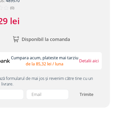
us
:
489570
(
0
)
29
lei
Disponibil la comanda
Cumpara acum, plateste mai tarziu
Detalii aici
de la
85
,
32
lei
/ luna
ă formularul de mai jos și revenim către tine cu un
livrare.
Trimite