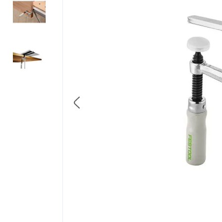
8
.
membrane rothoblaas
9
.
triotherm
10
.
diblu cap plastic si cui m