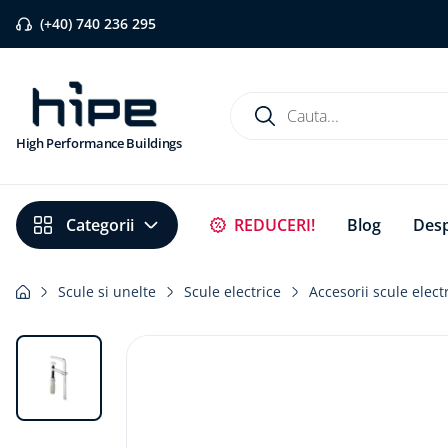
(+40) 740 236 295
Cauta...
High Performance Buildings
Căutări populare
REDUCERI!
Blog
Desp
1
.
banda etansare
2
.
flexi band
Scule si unelte
Scule electrice
Accesorii scule elect
3
.
pervaz aluminiu
4
.
bariera vapori
5
.
banda precomprimata
6
.
strapungeri
7
.
placa blaugelb