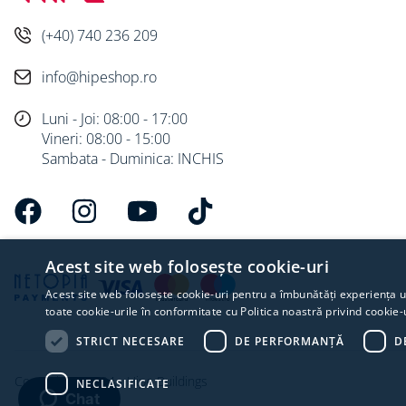
(+40) 740 236 209
info@hipeshop.ro
Luni - Joi: 08:00 - 17:00
Vineri: 08:00 - 15:00
Sambata - Duminica: INCHIS
Acest site web folosește cookie-uri
Acest site web folosește cookie-uri pentru a îmbunătăți experiența uti
toate cookie-urile în conformitate cu Politica noastră privind cookie-
STRICT NECESARE
DE PERFORMANȚĂ
D
Copyright © 2024 - Hipe Buildings
NECLASIFICATE
Chat