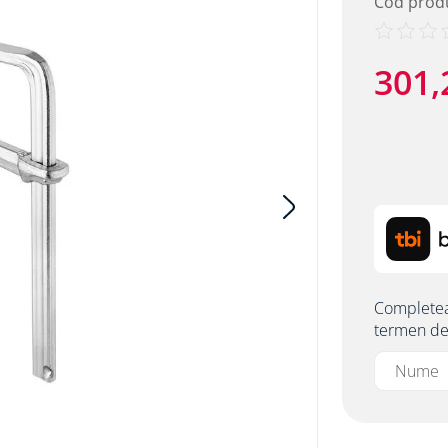
Cod prod
301
,
etalic alpitec
Completeaz
termen de 