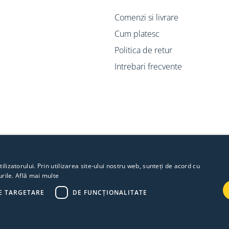
Comenzi si livrare
Cum platesc
Politica de retur
Intrebari frecvente
lizatorului. Prin utilizarea site-ului nostru web, sunteți de acord cu
urile.
Află mai multe
E TARGETARE
DE FUNCŢIONALITATE