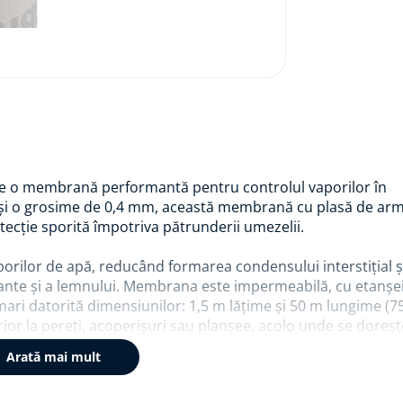
e o membrană performantă pentru controlul vaporilor în
p și o grosime de 0,4 mm, această membrană cu plasă de ar
tecție sporită împotriva pătrunderii umezelii.
porilor de apă, reducând formarea condensului interstițial ș
ante și a lemnului. Membrana este impermeabilă, cu etanșei
mari datorită dimensiunilor: 1,5 m lățime și 50 m lungime (7
ior la pereți, acoperișuri sau planșee, acolo unde se doreș
Arată mai mult