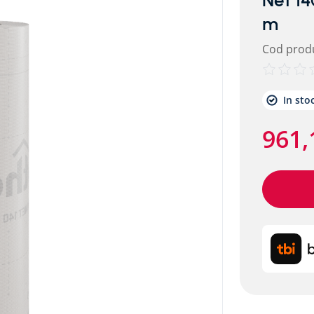
Net 14
m
Cod prod
etalic alpitec
In sto
961
,