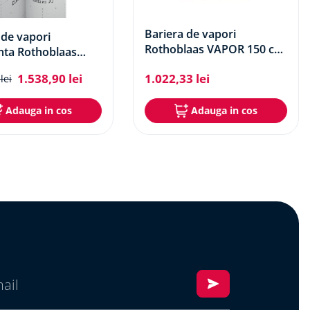
Bariera de vapori
 de vapori
Rothoblaas VAPOR 150 cu
enta Rothoblaas
banda adeziva integrata
ontrol NET 145
1
.
538
,
90
lei
1
.
022
,
33
lei
lei
Adauga in cos
Adauga in cos