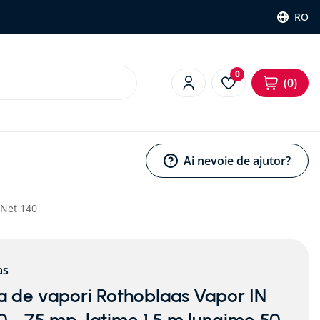
RO
0
0
Ai nevoie de ajutor?
 Net 140
as
a de vapori Rothoblaas Vapor IN