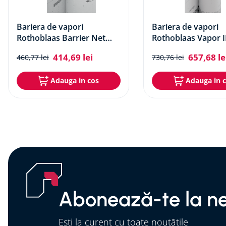
Bariera de vapori
Bariera de vapori
Rothoblaas Barrier Net
Rothoblaas Vapor 
SD40
414
,
69
lei
657
,
68
le
460
,
77
lei
730
,
76
lei
Adauga in cos
Adauga in 
Abonează-te la ne
Ești la curent cu toate noutățile