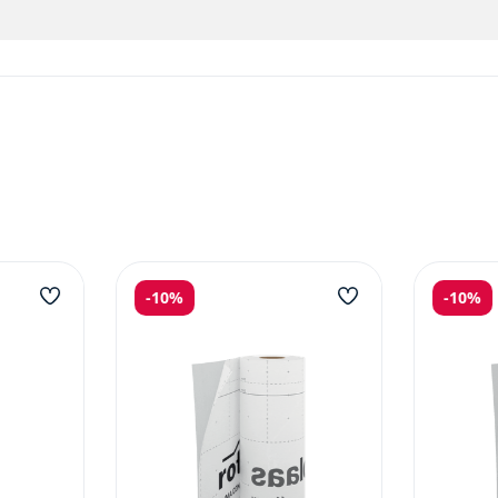
-
10%
-
10%