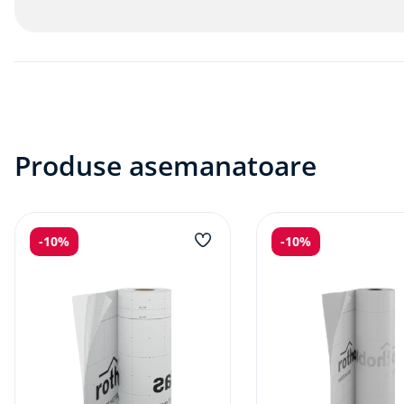
Produse asemanatoare
-
10%
-
10%