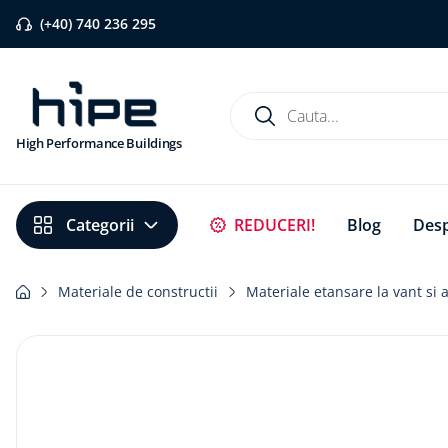
(+40) 740 236 295
Cauta...
High Performance Buildings
Căutări populare
REDUCERI!
Blog
Desp
1
.
banda etansare
2
.
flexi band
Materiale de constructii
Materiale etansare la vant si 
3
.
pervaz aluminiu
4
.
strapungeri
5
.
placa blaugelb
6
.
bariera vapori
7
.
membrane rothoblaas