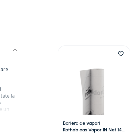
mare
i
tate la
5
te un
Bariera de vapori
Rothoblaas Vapor IN Net 140