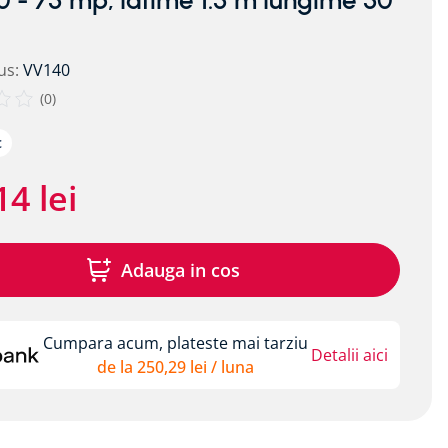
0 - 75 mp, latime 1.5 m lungime 50
us
:
VV140
(
0
)
c
14
lei
Adauga in cos
Cumpara acum, plateste mai tarziu
Detalii aici
de la
250
,
29
lei
/ luna