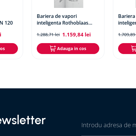
Bariera de vapori
Bariera
IN 120
inteligenta Rothoblaas
intelig
Clima Control 105
Clima C
i
1
.
159
,
84
lei
1
.
288
,
71
lei
1
.
709
,
89
cos
Adauga in cos
wsletter