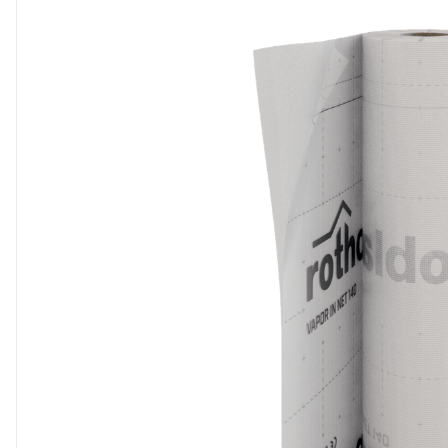
8
.
triotherm
9
.
banda precomprimata
10
.
diblu cap plastic si cui m