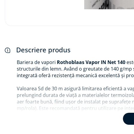
Descriere produs
Bariera de vapori
Rothoblaas Vapor IN Net 140
est
structurile din lemn. Având o greutate de 140 g/m
integrată oferă rezistență mecanică excelentă și pro
Valoarea Sd de 30 m asigură limitarea eficientă a va
prelungind durata de viață a materialelor termoizol
aer foarte bună, fiind ușor de instalat pe suprafețe 
mp/rola). Este recomandată pentru utilizare pe inter
climat controlat și protecție sigură.
Beneficii produs: